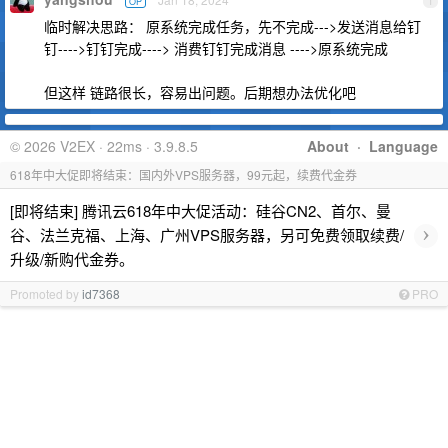
OP
1
临时解决思路： 原系统完成任务，先不完成--->发送消息给钉
钉---->钉钉完成----> 消费钉钉完成消息 ---->原系统完成
但这样 链路很长，容易出问题。后期想办法优化吧
© 2026 V2EX · 22ms · 3.9.8.5
About
·
Language
618年中大促即将结束：国内外VPS服务器，99元起，续费代金券
[即将结束] 腾讯云618年中大促活动：硅谷CN2、首尔、曼
›
谷、法兰克福、上海、广州VPS服务器，另可免费领取续费/
升级/新购代金券。
Promoted by
id7368
PRO