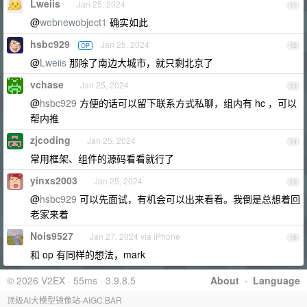
Lweiis
Jan 25, 2024
11
@
webnewobject1
确实如此
hsbc929
Jan 25, 2024
OP
12
@
Lweiis
那除了南边大城市，就只剩北京了
vchase
Jan 25, 2024
13
@
hsbc929
方便的话可以留下联系方式私聊，组内有 hc ，可以
帮内推
zjcoding
Jan 25, 2024
14
常用框架、组件的源码看看就行了
yinxs2003
Jan 25, 2024
15
@
hsbc929
可以先面试，有机会可以出来看看。我倒是总想着回
老家来着
Nois9527
Jan 27, 2024 via iPhone
16
和 op 有同样的想法，mark
© 2026 V2EX · 55ms · 3.9.8.5
About
·
Language
顶级AI大模型镜像站-AIGC.BAR