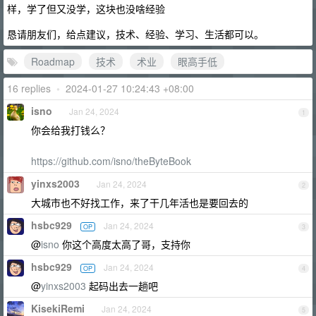
样，学了但又没学，这块也没啥经验
恳请朋友们，给点建议，技术、经验、学习、生活都可以。
Roadmap
技术
术业
眼高手低
16 replies
•
2024-01-27 10:24:43 +08:00
isno
Jan 24, 2024
1
你会给我打钱么？
https://github.com/isno/theByteBook
yinxs2003
Jan 24, 2024
2
大城市也不好找工作，来了干几年活也是要回去的
hsbc929
Jan 24, 2024
OP
3
@
isno
你这个高度太高了哥，支持你
hsbc929
Jan 24, 2024
OP
4
@
yinxs2003
起码出去一趟吧
KisekiRemi
Jan 24, 2024
5