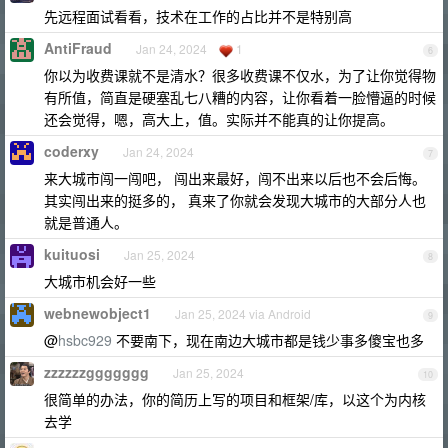
先远程面试看看，技术在工作的占比并不是特别高
AntiFraud
Jan 24, 2024
1
6
你以为收费课就不是清水？很多收费课不仅水，为了让你觉得物
有所值，简直是硬塞乱七八糟的内容，让你看着一脸懵逼的时候
还会觉得，嗯，高大上，值。实际并不能真的让你提高。
coderxy
Jan 24, 2024
7
来大城市闯一闯吧， 闯出来最好，闯不出来以后也不会后悔。
其实闯出来的挺多的， 真来了你就会发现大城市的大部分人也
就是普通人。
kuituosi
Jan 25, 2024
8
大城市机会好一些
webnewobject1
Jan 25, 2024 via Android
9
@
hsbc929
不要南下，现在南边大城市都是钱少事多傻宝也多
zzzzzzggggggg
Jan 25, 2024
10
很简单的办法，你的简历上写的项目和框架/库，以这个为内核
去学