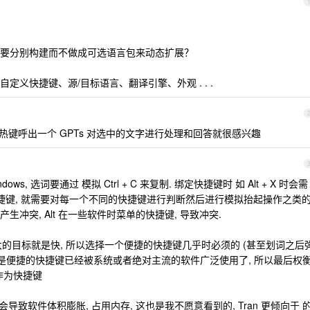
要分别构建而不做成可选语言包来动态扩展？
义快捷键、源/目标语言、翻译引擎、外观 . . .
以热键呼出一个 GPTs 对选中的文字进行处理和回答就很感兴趣
ws, 选词要通过 模拟 Ctrl + C 来复制. 绑定快捷键时 如 Alt + X 时会需
定义快捷键, 就需要对每一个不同的快捷键进行判断然后进行模拟抬起操作之类的
冲突, Alt 在一些软件时菜单的快捷键, 导致冲突.
的最大的目标就是快, 所以选择一个便捷的快捷键几乎时必须的 (甚至划词之后
但是便捷的快捷键已经被系统或者绝对主流的软件广泛使用了, 所以最后权
 作为快捷键
导致软件体积膨胀, 占用内存, 这也是我不愿意看到的, Tran 更倾向于 