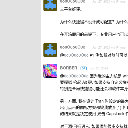
0o0O0o0O0o
Jan 27, 2024 via iPhone
三平台好评。
为什么快捷键不设计成可配置？为什么
在开箱即用的前提下，专业用户也可以自定
0o0O0o0O0o
Jan 27, 2024 via iPhone
@
0o0O0o0O0o
#1 例如我对随时可
BORBER
Jan 28, 2024
OP
@
0o0O0o0O0o
因为我的主力机是 windo
要模拟 抬起 Alt 键, 如果支持自
特别是全局快捷键可能还会和软件本身产生
另一方面, 我在设计 Tran 时设定
出可点击的图标方案都被我放弃了) 
的结果就是决定使用 双击 CapsLock
对于源/目标语言, 如果添加很多支持就会