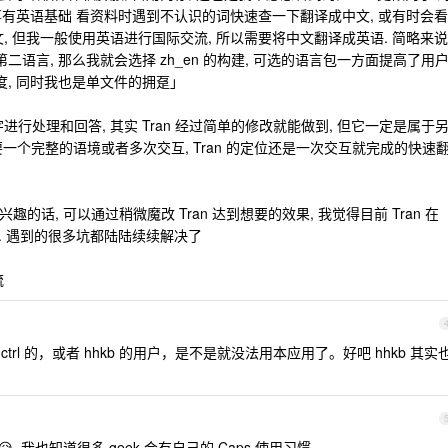
同事有英语基础 看资料时遇到不认识的词快速查一下翻译成中文, 或有时会看
, 但我一般使用英语进行国际交流, 所以需要将中文翻译成英语. 简略来说
二语言, 那么我就会选择 zh_en 的构建, 可选的语言包一方面提高了用
度, 同时我也是单文件的拥趸」
进行处理和回答, 其实 Tran 经过简单的修改就能做到, 但它一定是属于
需要一个完整的语境或者多次交互, Tran 的定位还是一次交互就完成的快速
趣的话, 可以通过稍微魔改 Tran 达到想要的效果, 我觉得目前 Tran 在
例. 遇到的很多坑都陆陆续续解决了
流
了 ctrl 的，或者 hhkb 的用户，是不是就没法用本应用了。好吧 hhkb 其实
 我也知道很多 geek,会有自己的 Caps 使用习惯,