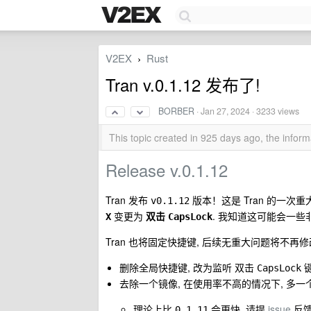
V2EX
Rust
›
Tran v.0.1.12 发布了!
BORBER
·
Jan 27, 2024
· 3233 views
This topic created in 925 days ago, the info
Release v.0.1.12
Tran 发布
版本！这是 Tran 的一次
v0.1.12
变更为
双击
. 我知道这可能会一些
X
CapsLock
Tran 也将固定快捷键, 后续无重大问题将不再修
删除全局快捷键, 改为监听 双击
键
CapsLock
去除一个镜像, 在使用率不高的情况下, 多一个镜
理论上比
会更快, 请提
issue
反
0.1.11