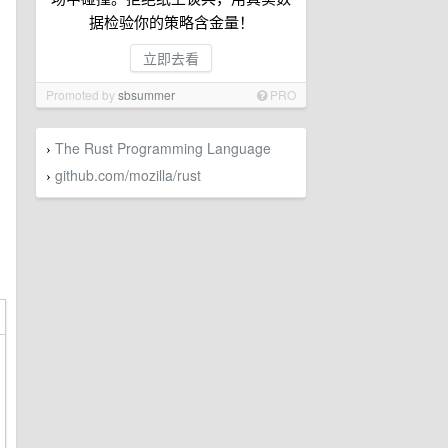
据检验你的策略含金量！
立即去看
Promoted by
sbsummer
PRO
The Rust Programming Language
›
github.com/mozilla/rust
›