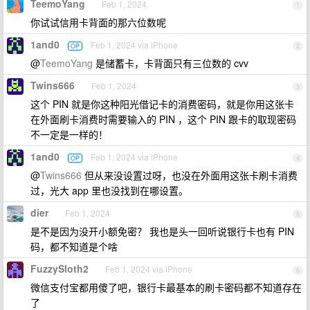
TeemoYang
Feb 1, 2024
1
你试试信用卡背面的那六位数呢
1and0
Feb 1, 2024 via iPhone
OP
2
@
TeemoYang
是储蓄卡，卡背面只有三位数的 cvv
Twins666
Feb 1, 2024
3
这个 PIN 就是你这种阳光借记卡的消费密码，就是你用这张卡
在外面刷卡消费时需要输入的 PIN ，这个 PIN 跟卡的取现密码
不一定是一样的！
1and0
Feb 1, 2024 via iPhone
OP
4
@
Twins666
但从来没设置过呀，也没在外面用这张卡刷卡消费
过，光大 app 里也没找到在哪设置。
dier
Feb 1, 2024
5
是不是因为没开小额免密？ 我也是头一回听说银行卡也有 PIN
码，都不知道是个啥
FuzzySloth2
Feb 1, 2024 via iPhone
6
微信支付宝都用傻了吧，银行卡最基本的刷卡密码都不知道存在
了