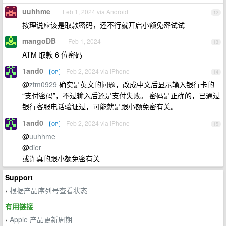
uuhhme
Feb 1, 2024 via Android
12
按理说应该是取款密码，还不行就开启小额免密试试
mangoDB
Feb 1, 2024
13
ATM 取款 6 位密码
1and0
Feb 2, 2024 via iPhone
OP
14
@
ztm0929
确实是英文的问题，改成中文后显示输入银行卡的
“支付密码”，不过输入后还是支付失败。 密码是正确的，已通过
银行客服电话验证过，可能就是跟小额免密有关。
1and0
Feb 2, 2024 via iPhone
OP
15
@
uuhhme
@
dier
或许真的跟小额免密有关
Support
根据产品序列号查看状态
›
有用链接
Apple 产品更新周期
›