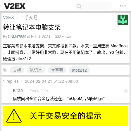
V2EX
二手交易
›
转让笔记本电脑支架
By
CNM47589
at Feb 4, 2024 · 1332 views
宜客莱笔记本电脑支架，京东能搜到同款，本来一直用垫高 MacBook
，让腰挺直，非常好用非常稳，现在不用笔记本了，故出，90 包邮，
微信搜 atoz212
支架
笔记本
宜客莱
atoz212
1 replies
•
2024-02-04 21:51:22 +08:00
K120
Feb 4, 2024
1
借楼同出全铝合金包装还在， “eGpoMjIyMjIyMjg=”