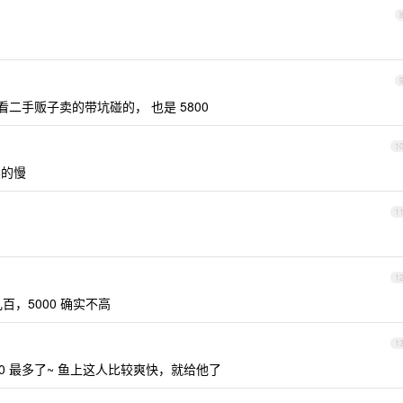
看二手贩子卖的带坑碰的， 也是 5800
1
卖的慢
1
1
，5000 确实不高
1
0 最多了~ 鱼上这人比较爽快，就给他了