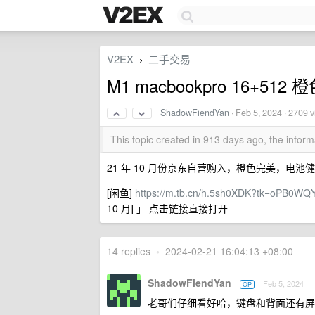
V2EX
二手交易
›
M1 macbookpro 16+512
ShadowFiendYan
·
Feb 5, 2024
· 2709 
This topic created in 913 days ago, the info
21 年 10 月份京东自营购入，橙色完美，电池
[闲鱼]
https://m.tb.cn/h.5sh0XDK?tk=oPB0WQ
10 月] 」 点击链接直接打开
14 replies
•
2024-02-21 16:04:13 +08:00
ShadowFiendYan
Feb 5, 2024
OP
老哥们仔细看好哈，键盘和背面还有屏