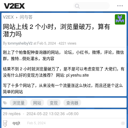
V2EX
问与答
›
网站上线 2 个小时，浏览量破万，算有
潜力吗
By
tommyshelbyV2
at Feb 5, 2024 · 4221 views
刚上了个帕鲁配种查询器的网站， 论坛，小红书，微博，评论，微信
群，推特...倒处灌水，发内容
结果不到 2 小时就浏览量破万了，是不是可以考虑变现了 大佬们，有
没有什么好的变现方法推荐？ 网站: pl.yeshu.site
写了十多个网站了，从来没有一个流量涨这么快过，而且还是个这么
简单的网站
浏览量
网站
变现
查询器
29 replies
•
2024-05-22 13:02:36 +08:00
qqjt
Feb 5, 2024
1