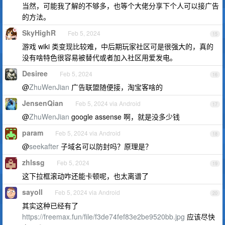
当然，可能我了解的不够多，也等个大佬分享下个人可以接广告
的方法。
SkyHighR
Feb 5, 2024
15
游戏 wiki 类变现比较难，中后期玩家社区可是很强大的，真的
没有啥特色很容易被替代或者加入社区用爱发电。
Desiree
Feb 5, 2024
16
@
ZhuWenJian
广告联盟随便接，淘宝客啥的
JensenQian
Feb 5, 2024 via Android
17
@
ZhuWenJian
google assense 啊，就是没多少钱
param
Feb 5, 2024 via Android
18
@
seekafter
子域名可以防封吗？原理是？
zhlssg
Feb 5, 2024
19
这下拉框滚动咋还能卡顿呢，也太离谱了
sayoll
Feb 5, 2024 via Android
20
其实这种已经有了
https://freemax.fun/file/f3de74fef83e2be9520bb.jpg
应该尽快