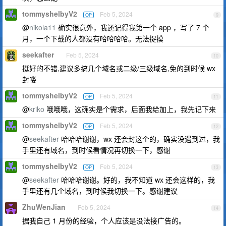
tommyshelbyV2
Feb 5, 2024
OP
9
@
nikola11
确实很意外，我还记得我第一个 app ，写了 7 个
月，一个下载的人都没有哈哈哈哈。无法捉摸
seekafter
Feb 5, 2024
10
挺好的不错,建议多搞几个域名或二级/三级域名,免的到时候 wx
封喽
tommyshelbyV2
Feb 5, 2024
OP
11
@
kriko
哦哦哦，这确实是个需求，后面我给加上，我先记下来
tommyshelbyV2
Feb 5, 2024
OP
12
@
seekafter
哈哈哈谢谢，wx 还会封这个的，确实没遇到过，我
手里还有域名，到时候看情况再切换一下，感谢
tommyshelbyV2
Feb 5, 2024
OP
13
@
seekafter
哈哈哈谢谢。好的，我不知道 wx 还会这样的，我
手里还有几个域名，到时候我切换一下。感谢建议
ZhuWenJian
Feb 5, 2024
14
据我自己 1 月份的经验，个人应该是没法接广告的。