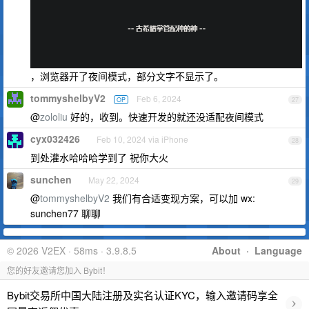
，浏览器开了夜间模式，部分文字不显示了。
tommyshelbyV2
Feb 6, 2024
OP
27
@
zololiu
好的，收到。快速开发的就还没适配夜间模式
cyx032426
Feb 10, 2024 via iPhone
28
到处灌水哈哈哈学到了 祝你大火
sunchen
May 22, 2024
29
@
tommyshelbyV2
我们有合适变现方案，可以加 wx:
sunchen77 聊聊
© 2026 V2EX · 58ms · 3.9.8.5
About
·
Language
您的好友邀请您加入 Bybit！
Bybit交易所中国大陆注册及实名认证KYC，输入邀请码享全
›