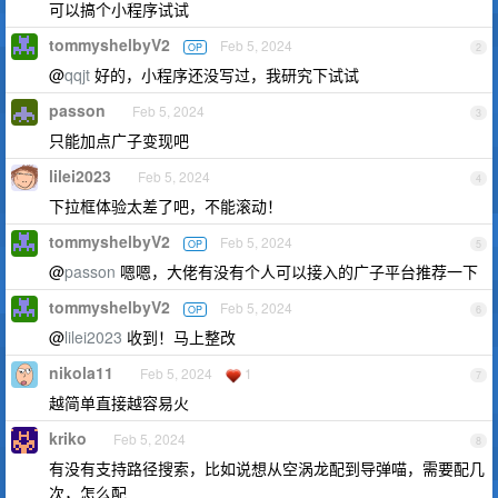
可以搞个小程序试试
tommyshelbyV2
Feb 5, 2024
OP
2
@
qqjt
好的，小程序还没写过，我研究下试试
passon
Feb 5, 2024
3
只能加点广子变现吧
lilei2023
Feb 5, 2024
4
下拉框体验太差了吧，不能滚动！
tommyshelbyV2
Feb 5, 2024
OP
5
@
passon
嗯嗯，大佬有没有个人可以接入的广子平台推荐一下
tommyshelbyV2
Feb 5, 2024
OP
6
@
lilei2023
收到！马上整改
nikola11
Feb 5, 2024
1
7
越简单直接越容易火
kriko
Feb 5, 2024
8
有没有支持路径搜索，比如说想从空涡龙配到导弹喵，需要配几
次，怎么配