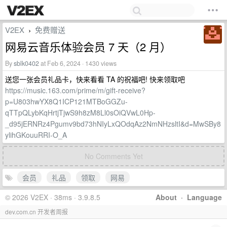
V2EX
免费赠送
›
网易云音乐体验会员 7 天（2 月）
By
sblk0402
at Feb 6, 2024 · 1430 views
送您一张会员礼品卡，快来看看 TA 的祝福吧! 快来领取吧
https://music.163.com/prime/m/gift-receive?
p=U803hwYX8Q1ICP121MTBoGGZu-
qTTpQLybKqHrtjTjwS9h8zM8Ll0sOiQVwL0Hp-
_d95jERNRz4Pgumv9bd73hNIyLxQOdqAz2NmNHzsltI&d=MwSBy8
ylihGKouuRRI-O_A
No Comments Yet
会员
礼品
领取
网易
© 2026 V2EX · 38ms · 3.9.8.5
About
·
Language
dev.com.cn 开发者周报