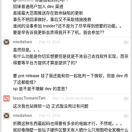
招徕普通用户加入 dev 渠道
直接最大范围推送存在致命缺陷的更新
事先不把回滚做好，事后又不采取措施挽救
谁闲的没事参加 insider?还不是为了尽早得到想要的功能。。
要是早告诉我更新会弄得我开不了机，我会参加??
ntedshen
Feb 13, 2024
25
虽然但是。。。
有什么功能是你切实想要但是就是不肯自己去找软件实现，而非
得要等平台方提供才算是提供了的？
要 pre release 挂了我还能和你一起批判一下微软，但是 dev 炸
了这都能怪？
op 是不是不理解 dev 的意思？
IssacTomatoTan
Feb 13, 2024 via Android
26
这次我也站微软一边 正式版没用过有问题
ntedshen
Feb 13, 2024
27
折腾这种东西最起码也得要有多余的电脑才行，不然呢。。。
就好像隔壁一些坛子硬件区整天有人晒什么只用图吧全家桶什么