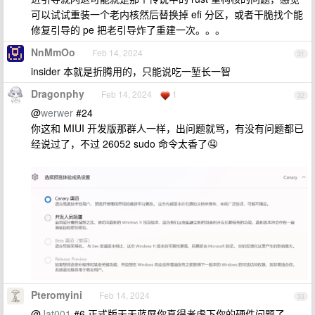
可以试试重装一个老内核然后替换掉 efi 分区，或者干脆找个能
修复引导的 pe 把老引导炸了重建一次。。。
NnMmOo
Feb 14, 2024
31
insider 本就是折腾用的，只能说吃一堑长一智
Dragonphy
Feb 14, 2024
1
32
@
werwer
#24
你这和 MIUI 开发版那群人一样，出问题就骂，有没有问题都已
经说过了，不过 26052 sudo 命令太香了🤤
Pteromyini
Feb 14, 2024
33
@
Jat001
#6 正式版天天蓝屏你真得考虑下你的硬件问题了