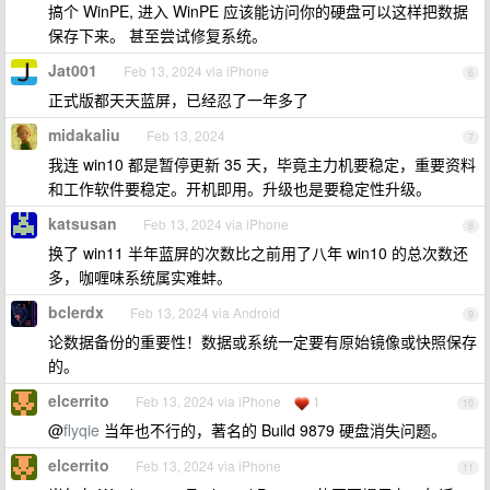
搞个 WinPE, 进入 WinPE 应该能访问你的硬盘可以这样把数据
保存下来。 甚至尝试修复系统。
Jat001
Feb 13, 2024 via iPhone
6
正式版都天天蓝屏，已经忍了一年多了
midakaliu
Feb 13, 2024
7
我连 win10 都是暂停更新 35 天，毕竟主力机要稳定，重要资料
和工作软件要稳定。开机即用。升级也是要稳定性升级。
katsusan
Feb 13, 2024 via iPhone
8
换了 win11 半年蓝屏的次数比之前用了八年 win10 的总次数还
多，咖喱味系统属实难蚌。
bclerdx
Feb 13, 2024 via Android
9
论数据备份的重要性！数据或系统一定要有原始镜像或快照保存
的。
elcerrito
Feb 13, 2024 via iPhone
1
10
@
flyqie
当年也不行的，著名的 Build 9879 硬盘消失问题。
elcerrito
Feb 13, 2024 via iPhone
11