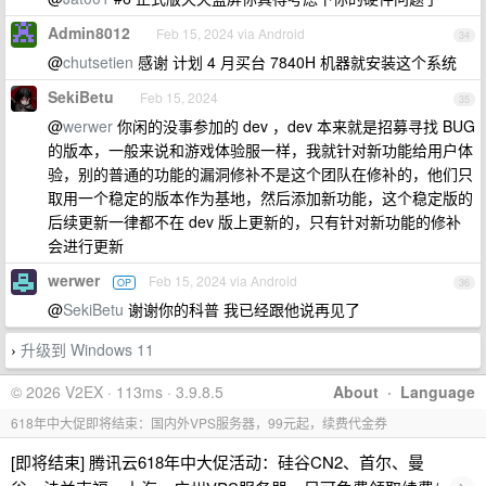
Admin8012
Feb 15, 2024 via Android
34
@
chutsetien
感谢 计划 4 月买台 7840H 机器就安装这个系统
SekiBetu
Feb 15, 2024
35
@
werwer
你闲的没事参加的 dev ，dev 本来就是招募寻找 BUG
的版本，一般来说和游戏体验服一样，我就针对新功能给用户体
验，别的普通的功能的漏洞修补不是这个团队在修补的，他们只
取用一个稳定的版本作为基地，然后添加新功能，这个稳定版的
后续更新一律都不在 dev 版上更新的，只有针对新功能的修补
会进行更新
werwer
Feb 15, 2024 via Android
OP
36
@
SekiBetu
谢谢你的科普 我已经跟他说再见了
升级到 Windows 11
›
© 2026 V2EX · 113ms · 3.9.8.5
About
·
Language
618年中大促即将结束：国内外VPS服务器，99元起，续费代金券
[即将结束] 腾讯云618年中大促活动：硅谷CN2、首尔、曼
›