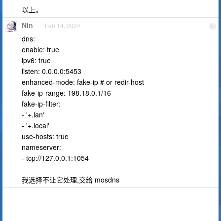
以上。
Nin
Feb 14, 2024
5
dns:
enable: true
ipv6: true
listen: 0.0.0.0:5453
enhanced-mode: fake-ip # or redir-host
fake-ip-range: 198.18.0.1/16
fake-ip-filter:
- '+.lan'
- '+.local'
use-hosts: true
nameserver:
- tcp://127.0.0.1:1054
我选择不让它处理,交给 mosdns