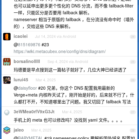
也可以延申出更多更个性化的 DNS 分流，而不像 fallback-filter
一样，只能区分是否要用 fallback 解析。
nameserver 相当于原版的 fallback ，在分流没有命中时（墙外
的），交给这些 DNS 来解析。
icaolei
Jul 14, 2024 via Android
24
@
815169876
#23
https://wiki.metacubex.one/config/dns/diagram/
borsalinolllll
Sep 4, 2024 via Android
25
玛德要是早点搜到这一篇帖子就好了，几位大神已经讲透了
lurui45
Mar 4, 2025
26
@
daisyfloor
#20 兄弟，你这个 DNS 配置我用最新的
Verge+meta 内核昨天试了，刚开始是好的，后来就不行了，什
么都打不开，不知道哪里出了问题。我又切回了 fallback 写法
3eWMea0rfV9xG3Jt
Mar 4, 2025
27
手机上的 meta 也可以修改吗？没找到 yaml 文件。。。。
jaleo
Mar 4, 2025
28
@
BABYMETAL
#19 nameserver-policy 要解析国外域名 配置如