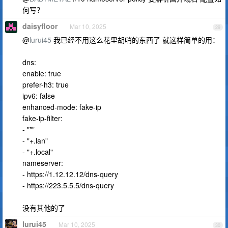
何写？
daisyfloor
Mar 10, 2025
29
@
lurui45
我已经不用这么花里胡哨的东西了 就这样简单的用：
dns:
enable: true
prefer-h3: true
ipv6: false
enhanced-mode: fake-ip
fake-ip-filter:
- "*"
- "+.lan"
- "+.local"
nameserver:
- https://1.12.12.12/dns-query
- https://223.5.5.5/dns-query
没有其他的了
lurui45
Mar 10, 2025
30