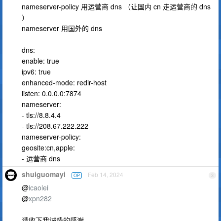
nameserver-policy 用运营商 dns （让国内 cn 走运营商的 dns
）
nameserver 用国外的 dns
dns:
enable: true
ipv6: true
enhanced-mode: redir-host
listen: 0.0.0.0:7874
nameserver:
- tls://8.8.4.4
- tls://208.67.222.222
nameserver-policy:
geosite:cn,apple:
- 运营商 dns
shuiguomayi
Feb 14, 2024
OP
3
@
icaolei
@
xpn282
请收下我诚挚的感谢。