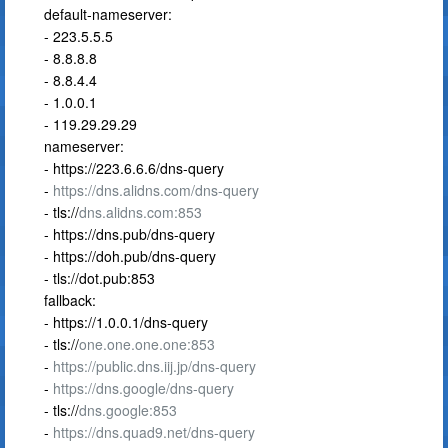
default-nameserver:
- 223.5.5.5
- 8.8.8.8
- 8.8.4.4
- 1.0.0.1
- 119.29.29.29
nameserver:
- https://223.6.6.6/dns-query
-
https://dns.alidns.com/dns-query
- tls://
dns.alidns.com:853
- https://dns.pub/dns-query
- https://doh.pub/dns-query
- tls://dot.pub:853
fallback:
- https://1.0.0.1/dns-query
- tls://
one.one.one.one:853
-
https://public.dns.iij.jp/dns-query
-
https://dns.google/dns-query
- tls://
dns.google:853
-
https://dns.quad9.net/dns-query