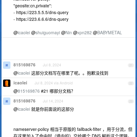
"geosite:cn,private":
- https://223.5.5.5/dns-query
- https://223.6.6.6/dns-query
@
icaolei
@
shuiguomayi
@
Nin
@
xpn282
@
BABYMETAL
815169876
Jul 8, 2024
21
@
icaolei
这部分文档写在哪里了呢。。抱歉没找到
icaolei
Jul 8, 2024 via Android
22
@
815169876
#21 哪部分文档？
815169876
Jul 14, 2024
23
@
icaolei
就是你前面说的这部分
nameserver-policy 相当于原版的 fallback-filter ，用于分流，但
在这里加入了命中时（墙内的）交给哪个 DNS 解析这个逻辑。