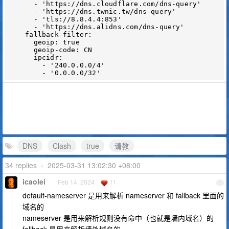
      - 'https://dns.cloudflare.com/dns-query'

      - 'https://dns.twnic.tw/dns-query'

      - 'tls://8.8.4.4:853'

      - 'https://dns.alidns.com/dns-query'

    fallback-filter:

      geoip: true

      geoip-code: CN

      ipcidr:

        - '240.0.0.0/4'

DNS
Clash
true
请教
34 replies
•
2025-03-31 13:02:30 +08:00
icaolei
Feb 14, 2024
11
1
default-nameserver 是用来解析 nameserver 和 fallback 里面的
域名的
nameserver 是用来解析规则没有命中（也就是墙内域名）的