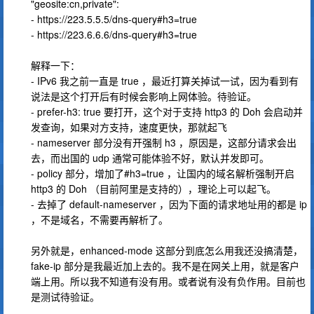
"geosite:cn,private":
- https://223.5.5.5/dns-query#h3=true
- https://223.6.6.6/dns-query#h3=true
解释一下：
- IPv6 我之前一直是 true ，最近打算关掉试一试，因为看到有
说法是这个打开后有时候会影响上网体验。待验证。
- prefer-h3: true 要打开，这个对于支持 http3 的 Doh 会启动并
发查询，如果对方支持，速度更快，那就起飞
- nameserver 部分没有开强制 h3 ，原因是，这部分请求会出
去，而出国的 udp 通常可能体验不好，默认并发即可。
- policy 部分，增加了#h3=true ，让国内的域名解析强制开启
http3 的 Doh （目前阿里是支持的），理论上可以起飞。
- 去掉了 default-nameserver ，因为下面的请求地址用的都是 ip
，不是域名，不需要再解析了。
另外就是，enhanced-mode 这部分到底怎么用我还没搞清楚，
fake-ip 部分是我最近加上去的。我不是在网关上用，就是客户
端上用。所以我不知道有没有用。或者说有没有负作用。目前也
是测试待验证。