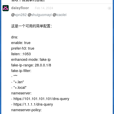
daisyfloor
Feb 14, 2024
4
@
xpn282
@
shuiguomayi
@
icaolei
这是一个可用的简单配置：
dns:
enable: true
prefer-h3: true
listen: :1053
enhanced-mode: fake-ip
fake-ip-range: 28.0.0.1/8
fake-ip-filter:
- "*"
- "+.lan"
- "+.local"
nameserver:
- https://101.101.101.101/dns-query
- https://1.1.1.1/dns-query
nameserver-policy: