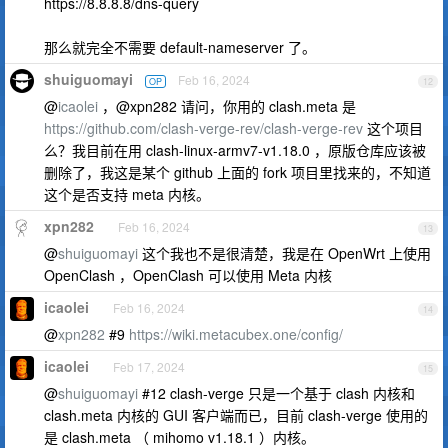
https://8.8.8.8/dns-query
那么就完全不需要 default-nameserver 了。
shuiguomayi
Feb 16, 2024
OP
12
@
icaolei
，@xpn282 请问，你用的 clash.meta 是
https://github.com/clash-verge-rev/clash-verge-rev
这个项目
么？我目前在用 clash-linux-armv7-v1.18.0 ，原版仓库应该被
删除了，我这是某个 github 上面的 fork 项目里找来的，不知道
这个是否支持 meta 内核。
xpn282
Feb 16, 2024
13
@
shuiguomayi
这个我也不是很清楚，我是在 OpenWrt 上使用
OpenClash ，OpenClash 可以使用 Meta 内核
icaolei
Feb 16, 2024
14
@
xpn282
#9
https://wiki.metacubex.one/config/
icaolei
Feb 17, 2024
15
@
shuiguomayi
#12 clash-verge 只是一个基于 clash 内核和
clash.meta 内核的 GUI 客户端而已，目前 clash-verge 使用的
是 clash.meta （ mihomo v1.18.1 ）内核。