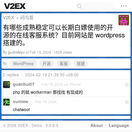
V2EX
问与答
›
有哪些成熟稳定可以长期白嫖使用的开
源的在线客服系统？目前网站是 wordpress
搭建的。
By
guzhideyu
at Feb 19, 2024 · 1828 views
WordPress
开源
客服
搭建
2 replies
•
2024-02-19 21:39:50 +08:00
guanhui07
Feb 19, 2024 via iPhone
1
php 的就 workerman 那找找 有现成的
outtime
Feb 19, 2024
2
chatwoot
© 2026 V2EX · 34ms · 3.9.8.5
About
·
Language