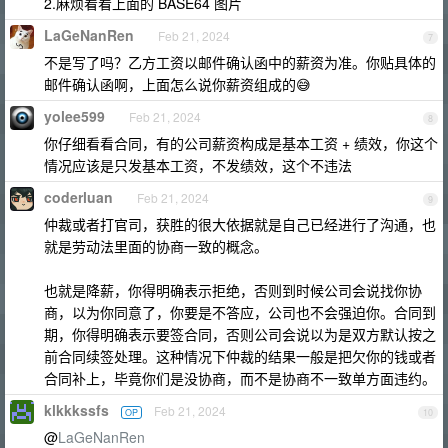
2.麻烦看看上面的 BASE64 图片
LaGeNanRen
Feb 21, 2024
7
不是写了吗？乙方工资以邮件确认函中的薪资为准。你贴具体的
邮件确认函啊，上面怎么说你薪资组成的😅
yolee599
Feb 21, 2024
8
你仔细看看合同，有的公司薪资构成是基本工资 + 绩效，你这个
情况应该是只发基本工资，不发绩效，这个不违法
coderluan
Feb 21, 2024
9
仲裁或者打官司，获胜的很大依据就是自己已经进行了沟通，也
就是劳动法里面的协商一致的概念。
也就是降薪，你得明确表示拒绝，否则到时候公司会说找你协
商，以为你同意了，你要是不答应，公司也不会强迫你。合同到
期，你得明确表示要签合同，否则公司会说以为是双方默认按之
前合同续签处理。这种情况下仲裁的结果一般是把欠你的钱或者
合同补上，毕竟你们是没协商，而不是协商不一致单方面违约。
klkkkssfs
Feb 21, 2024
OP
10
@
LaGeNanRen