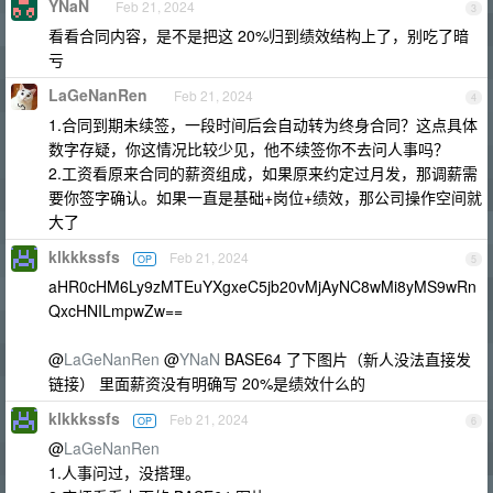
YNaN
Feb 21, 2024
3
看看合同内容，是不是把这 20%归到绩效结构上了，别吃了暗
亏
LaGeNanRen
Feb 21, 2024
4
1.合同到期未续签，一段时间后会自动转为终身合同？这点具体
数字存疑，你这情况比较少见，他不续签你不去问人事吗？
2.工资看原来合同的薪资组成，如果原来约定过月发，那调薪需
要你签字确认。如果一直是基础+岗位+绩效，那公司操作空间就
大了
klkkkssfs
Feb 21, 2024
OP
5
aHR0cHM6Ly9zMTEuYXgxeC5jb20vMjAyNC8wMi8yMS9wRn
QxcHNILmpwZw==
@
LaGeNanRen
@
YNaN
BASE64 了下图片（新人没法直接发
链接） 里面薪资没有明确写 20%是绩效什么的
klkkkssfs
Feb 21, 2024
OP
6
@
LaGeNanRen
1.人事问过，没搭理。