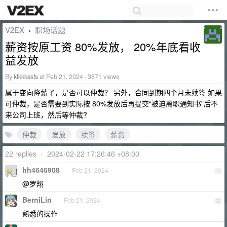
V2EX
职场话题
›
薪资按原工资 80%发放， 20%年底看收
益发放
By
klkkkssfs
at Feb 21, 2024 · 3871 views
属于变向降薪了，是否可以仲裁？ 另外，合同到期四个月未续签 如果
可仲裁，是否需要到实际按 80%发放后再提交“被迫离职通知书”后不
来公司上班，然后等仲裁?
仲裁
发放
续签
薪资
22 replies
•
2024-02-22 17:26:46 +08:00
hh4646908
Feb 21, 2024
1
@罗翔
BerniLin
Feb 21, 2024
2
熟悉的操作