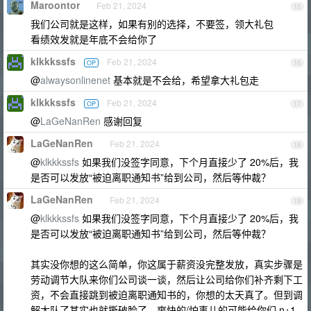
Maroontor
Feb 21, 2024
15
我们公司就是这样，如果有别的选择，不要签，领大礼包
看绩效发就是年底不会给你了
klkkkssfs
Feb 21, 2024
OP
16
@
alwaysonlinenet
基本就是不会给，希望拿大礼包走
klkkkssfs
Feb 21, 2024
OP
17
@
LaGeNanRen
感谢回复
LaGeNanRen
Feb 21, 2024
18
@
klkkkssfs
如果我们没签字同意，下个月直接少了 20%后，我
是否可以发放“被迫离职通知书”给到公司，然后等仲裁？
LaGeNanRen
Feb 21, 2024
19
@
klkkkssfs
如果我们没签字同意，下个月直接少了 20%后，我
是否可以发放“被迫离职通知书”给到公司，然后等仲裁？
其实没你想的这么简单，你这属于薪资没完整发放，真实步骤是
劳动调节大队来你们公司谈一谈，然后让公司给你们补齐剩下工
资，不会直接跳到被迫离职通知书的，你想的太天真了。但到调
解大队了其实也就撕破脸了，爽快的/怕事儿的可能给你们 n+1.