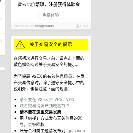
省去比价繁琐，注册获得体验金！
免费体验
3
Promoted by
sengchuary
PRO
4
在您初次进行交易之前，请点击上面的
黄色横条阅读关于交易安全的提示。
为了提高 V2EX 的有效信息质量，在发
布交易信息时，除了遵守安全提示中的
说明外，也请注意下面的规则：
请不要在 V2EX 卖 VPS / VPN
域名交易请发布到域名节点
请不要在这里交易发票
用「借楼」方式发布无关信息的账
号，会被降权
账号合租类主题请发布到
/go/cosub