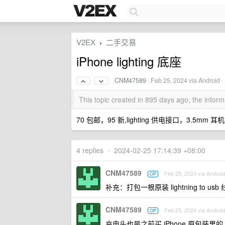
V2EX
二手交易
›
iPhone lighting 底座
CNM47589
·
Feb 25, 2024
via Android ·
This topic created in 895 days ago, the info
70 包邮，95 新,lighting 供电接口，3.5mm
4 replies
•
2024-02-25 17:14:39 +08:00
CNM47589
Feb 25, 2024 via Android
OP
补充：打包一根原装 lightning to 
CNM47589
Feb 25, 2024 via Android
OP
充电头也是之前买 iPhone 原包装