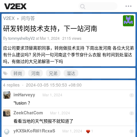
V2EX
问与答
›
研发转岗技术支持，下一站河南
By
tommyshelbyV2
at Mar 1, 2024 · 2115 views
应公司要求顶替离职同事，转岗做技术支持 下周出发河南 各位大兄弟
有什么建议吗? 另外问一句河南这个季节穿什么衣服 有时间到处溜达
吗，有做过的大兄弟解答一下吗
转岗
河南
兄弟
溜达
4 replies
•
2024-03-05 15:50:53 +08:00
imHarveyy
Mar 1, 2024
1
*fusion ？
ZeekChatCom
Mar 1, 2024
2
看看当地的天气预报不就知道了
yKXSkKoR8I1RcxaS
Mar 1, 2024
1
3