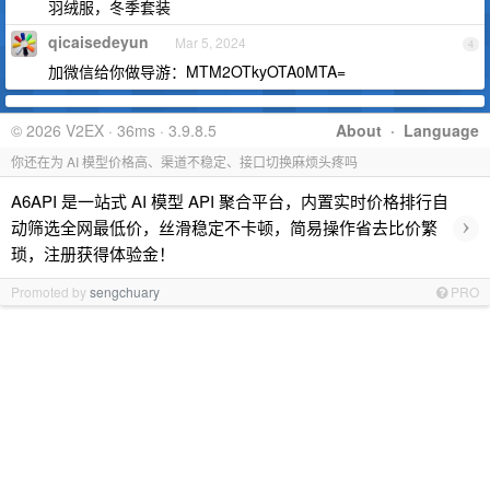
羽绒服，冬季套装
qicaisedeyun
Mar 5, 2024
4
加微信给你做导游：MTM2OTkyOTA0MTA=
© 2026 V2EX · 36ms · 3.9.8.5
About
·
Language
你还在为 AI 模型价格高、渠道不稳定、接口切换麻烦头疼吗
A6API 是一站式 AI 模型 API 聚合平台，内置实时价格排行自
›
动筛选全网最低价，丝滑稳定不卡顿，简易操作省去比价繁
琐，注册获得体验金！
Promoted by
sengchuary
PRO