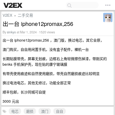
V2EX
二手交易
›
出一台 iphone12promax,256
By
sinkyo
at Mar 1, 2024 · 1520 views
出一台 iphone12promax,256 ，澳门版，换过电芯，其它全原，
澳门购买，自自用闲置手机，没有盒子配件，裸机一台
长期贴膜带壳，屏幕无划痕，边框右上角轻微擦伤掉漆，带刚买的
benks 手机保护壳，现在贴的康宁玻璃膜
有带壳使用痕迹和自然使用磨损，带壳自然磨损痕迹比较明显
换过电池电芯，其他无修过，功能全部正常
顺丰包邮，长沙同城可自提
3000 元出
电芯
磨损
澳门
自自