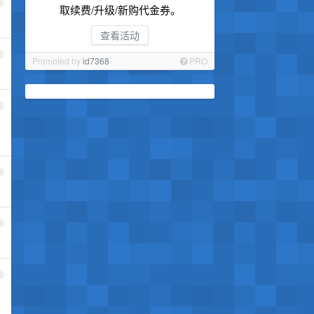
2
取续费/升级/新购代金券。
查看活动
3
Promoted by
id7368
PRO
4
5
6
7