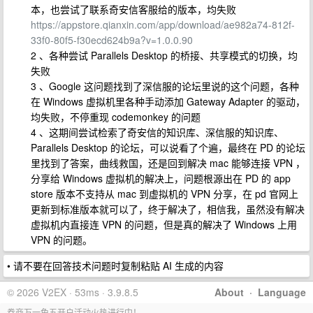
本，也尝试了联系奇安信客服给的版本，均失败
https://appstore.qianxin.com/app/download/ae982a74-812f-
33f0-80f5-f30ecd624b9a?v=1.0.0.90
2 、各种尝试 Parallels Desktop 的桥接、共享模式的切换，均
失败
3 、Google 这问题找到了深信服的论坛里说的这个问题，各种
在 Windows 虚拟机里各种手动添加 Gateway Adapter 的驱动，
均失败，不停重现 codemonkey 的问题
4 、这期间尝试检索了奇安信的知识库、深信服的知识库、
Parallels Desktop 的论坛，可以说看了个遍，最终在 PD 的论坛
里找到了答案，曲线救国，还是回到解决 mac 能够连接 VPN ，
分享给 Windows 虚拟机的解决上，问题根源出在 PD 的 app
store 版本不支持从 mac 到虚拟机的 VPN 分享，在 pd 官网上
更新到标准版本就可以了，终于解决了，相信我，虽然没有解决
虚拟机内直接连 VPN 的问题，但是真的解决了 Windows 上用
VPN 的问题。
• 请不要在回答技术问题时复制粘贴 AI 生成的内容
© 2026 V2EX · 53ms · 3.9.8.5
About
·
Language
券商万一免五开户活动火热进行中！