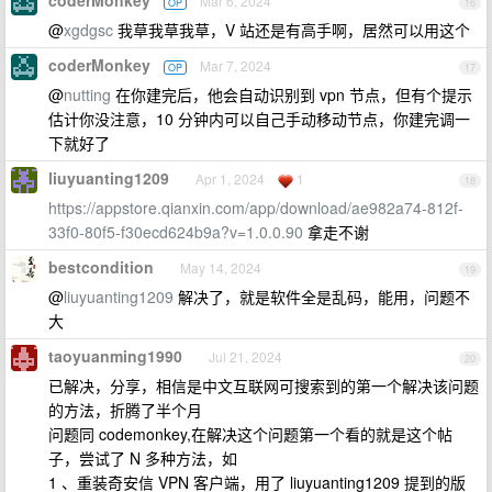
coderMonkey
Mar 6, 2024
OP
16
@
xgdgsc
我草我草我草，V 站还是有高手啊，居然可以用这个
coderMonkey
Mar 7, 2024
OP
17
@
nutting
在你建完后，他会自动识别到 vpn 节点，但有个提示
估计你没注意，10 分钟内可以自己手动移动节点，你建完调一
下就好了
liuyuanting1209
Apr 1, 2024
1
18
https://appstore.qianxin.com/app/download/ae982a74-812f-
33f0-80f5-f30ecd624b9a?v=1.0.0.90
拿走不谢
bestcondition
May 14, 2024
19
@
liuyuanting1209
解决了，就是软件全是乱码，能用，问题不
大
taoyuanming1990
Jul 21, 2024
20
已解决，分享，相信是中文互联网可搜索到的第一个解决该问题
的方法，折腾了半个月
问题同 codemonkey,在解决这个问题第一个看的就是这个帖
子，尝试了 N 多种方法，如
1 、重装奇安信 VPN 客户端，用了 liuyuanting1209 提到的版