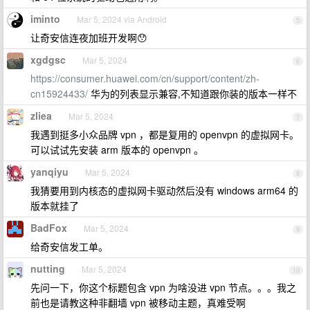
iminto
Mar 5, 2024 via Android
5
让奇安信连夜加班开发啊😯
xgdgsc
Mar 5, 2024
6
https://consumer.huawei.com/cn/support/content/zh-
cn15924433/
华为的列表显示兼容,不知道跟你装的版本一样不
zliea
Mar 5, 2024
7
我遇到挺多小众品牌 vpn ，都是复用的 openvpn 的虚拟网卡。
可以试试先安装 arm 版本的 openvpn 。
yanqiyu
Mar 5, 2024
8
我猜要用到内核态的虚拟网卡驱动然后没有 windows arm64 的
版本就挂了
BadFox
Mar 5, 2024
9
给奇安信发工单。
nutting
Mar 5, 2024
10
先问一下，你这个标题包含 vpn 为啥没进 vpn 节点。。。我之
前也是请教这种非翻墙 vpn 被移动主题，真难受啊