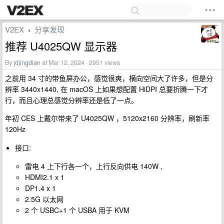
V2EX
分享发现
›
推荐 U4025QW 显示器
By
jdjingdian
at Mar 12, 2024 · 2951 views
之前用 34 寸的带鱼屏办公，感觉很爽，横向空间大了许多，但是分
辨率 3440x1440, 在 macOS 上如果想配置 HiDPI 总要折腾一下才
行，而且心理总感觉分辨率还是低了一点。
年初 CES 上戴尔带来了 U4025QW ，5120x2160 分辨率，刷新率
120Hz
接口:
雷电 4 上下行各一个，上行反向供电 140W ,
HDMI2.1 x 1
DP1.4 x 1
2.5G 以太网
2 个 USBC+1 个 USBA 用于 KVM