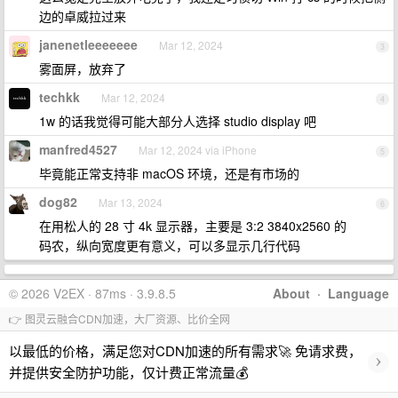
边的卓威拉过来
janenetleeeeeee
Mar 12, 2024
3
雾面屏，放弃了
techkk
Mar 12, 2024
4
1w 的话我觉得可能大部分人选择 studio display 吧
manfred4527
Mar 12, 2024 via iPhone
5
毕竟能正常支持非 macOS 环境，还是有市场的
dog82
Mar 13, 2024
6
在用松人的 28 寸 4k 显示器，主要是 3:2 3840x2560 的
码农，纵向宽度更有意义，可以多显示几行代码
© 2026 V2EX · 87ms · 3.9.8.5
About
·
Language
👉 图灵云融合CDN加速，大厂资源、比价全网
以最低的价格，满足您对CDN加速的所有需求🚀 免请求费，
›
并提供安全防护功能，仅计费正常流量💰