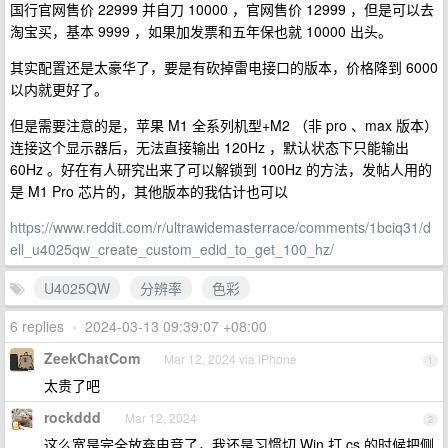
国行官网售价 22999 并自刀 10000 ，官网售价 12999 ，但是可以去
淘宝买，基本 9999 ，如果加发票和五年保也就 10000 出头。
其实配置还是太豪华了，要是有砍掉雷电接口的版本，价格降到 6000
以内就更好了。
但是需要注意的是，苹果 M1 全系列机型+M2 （非 pro 、max 版本）
连接这个显示器后，无法直接输出 120Hz ，默认状态下只能输出
60Hz 。好在有人研究出来了可以解锁到 100Hz 的方法，发帖人用的
是 M1 Pro 芯片的，其他版本的我估计也可以
https://www.reddit.com/r/ultrawidemasterrace/comments/1bciq31/d
ell_u4025qw_create_custom_edid_to_get_100_hz/
U4025QW
分辨率
色彩
6 replies
•
2024-03-13 09:39:07 +08:00
ZeekChatCom
Mar 12, 2024 via iPhone
1
太贵了吧
rockddd
Mar 12, 2024
2
这么宽是完全放弃电竞了，我还是习惯切 Win 打 cs 的时候把侧