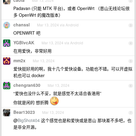
caola
Mar 13, 2024
2
Padavan (只能 MTK 平台)，或者 OpenWrt （恩山无线论坛很
多 OpenWrt 的魔改版本）
chanssl
Mar 13, 2024 via Android
3
OPENWRT 吧
YGBlvcAK
Mar 13, 2024 via Android
4
在用爱快，非常好用
mm2x
Mar 13, 2024
5
爱快挺好用的啊，我十几个爱快设备。功能也不错。可以开虚拟
机也可以 docker
chengran630
Mar 13, 2024
6
“爱快也没什么不妥，就是感觉不太适合香港用”
你就是闲的 想折腾
Bear13023
Mar 13, 2024
7
@
BigShot404
这个感觉也是和爱快或是恩山 那块差不多吧，也
是非全开源。