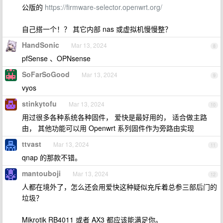
公版的
https://firmware-selector.openwrt.org/
自己搭一个！？ 其它内部 nas 或虚拟机慢慢整？
HandSonic
Mar 13, 2024
8
pfSense 、OPNsense
SoFarSoGood
Mar 13, 2024
9
vyos
stinkytofu
Mar 13, 2024
10
用过很多各种系统各种固件， 爱快是最好用的， 适合做主路
由， 其他功能可以用 Openwrt 系列固件作为旁路由实现
ttvast
Mar 13, 2024
11
qnap 的那款不错。
mantouboji
Mar 13, 2024
12
人都在境外了，怎么还会用爱快这种疑似充斥着总参三部后门的
垃圾？
Mikrotik RB4011 或者 AX3 都应该能满足你。