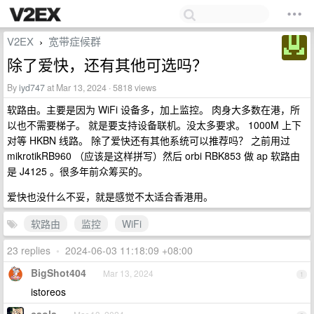
V2EX
宽带症候群
›
除了爱快，还有其他可选吗？
By
iyd747
at Mar 13, 2024 · 5818 views
软路由。主要是因为 WiFi 设备多，加上监控。 肉身大多数在港，所
以也不需要梯子。 就是要支持设备联机。没太多要求。 1000M 上下
对等 HKBN 线路。 除了爱快还有其他系统可以推荐吗？ 之前用过
mikrotikRB960 （应该是这样拼写）然后 orbi RBK853 做 ap 软路由
是 J4125 。很多年前众筹买的。
爱快也没什么不妥，就是感觉不太适合香港用。
软路由
监控
WiFi
23 replies
•
2024-06-03 11:18:09 +08:00
BigShot404
Mar 13, 2024
1
istoreos