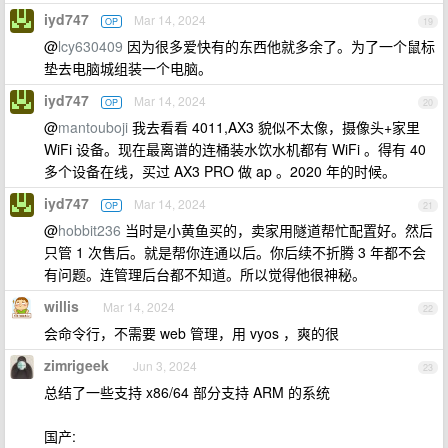
iyd747
Mar 14, 2024
OP
19
@
lcy630409
因为很多爱快有的东西他就多余了。为了一个鼠标
垫去电脑城组装一个电脑。
iyd747
Mar 14, 2024
OP
20
@
mantouboji
我去看看 4011,AX3 貌似不太像，摄像头+家里
WiFi 设备。现在最离谱的连桶装水饮水机都有 WiFi 。得有 40
多个设备在线，买过 AX3 PRO 做 ap 。2020 年的时候。
iyd747
Mar 14, 2024
OP
21
@
hobbit236
当时是小黄鱼买的，卖家用隧道帮忙配置好。然后
只管 1 次售后。就是帮你连通以后。你后续不折腾 3 年都不会
有问题。连管理后台都不知道。所以觉得他很神秘。
willis
Mar 14, 2024
22
会命令行，不需要 web 管理，用 vyos ，爽的很
zimrigeek
Jun 3, 2024
23
总结了一些支持 x86/64 部分支持 ARM 的系统
国产: