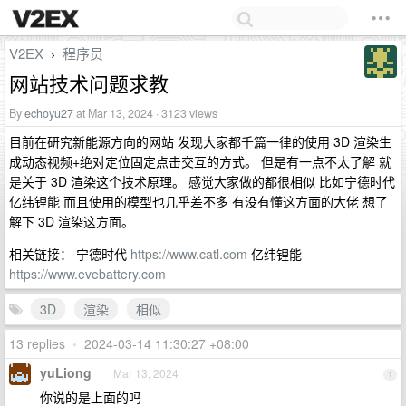
V2EX
程序员
›
网站技术问题求教
By
echoyu27
at Mar 13, 2024 · 3123 views
目前在研究新能源方向的网站 发现大家都千篇一律的使用 3D 渲染生
成动态视频+绝对定位固定点击交互的方式。 但是有一点不太了解 就
是关于 3D 渲染这个技术原理。 感觉大家做的都很相似 比如宁德时代
亿纬锂能 而且使用的模型也几乎差不多 有没有懂这方面的大佬 想了
解下 3D 渲染这方面。
相关链接： 宁德时代
https://www.catl.com
亿纬锂能
https://www.evebattery.com
3D
渲染
相似
13 replies
•
2024-03-14 11:30:27 +08:00
yuLiong
Mar 13, 2024
1
你说的是上面的吗