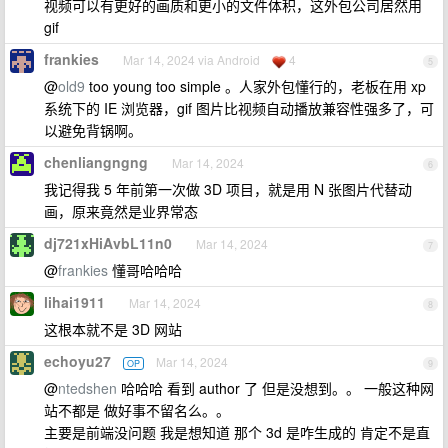
视频可以有更好的画质和更小的文件体积，这外包公司居然用
gif
frankies
Mar 14, 2024 via Android
4
5
@
old9
too young too simple 。人家外包懂行的，老板在用 xp
系统下的 IE 浏览器，gif 图片比视频自动播放兼容性强多了，可
以避免背锅啊。
chenliangngng
Mar 14, 2024
6
我记得我 5 年前第一次做 3D 项目，就是用 N 张图片代替动
画，原来竟然是业界常态
dj721xHiAvbL11n0
Mar 14, 2024
7
@
frankies
懂哥哈哈哈
lihai1911
Mar 14, 2024
8
这根本就不是 3D 网站
echoyu27
Mar 14, 2024
OP
9
@
ntedshen
哈哈哈 看到 author 了 但是没想到。。 一般这种网
站不都是 做好事不留名么。。
主要是前端没问题 我是想知道 那个 3d 是咋生成的 肯定不是直