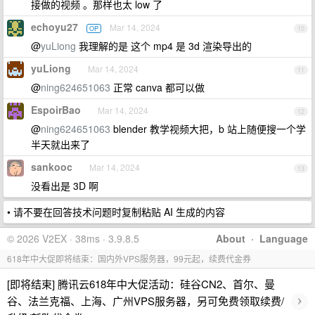
接做的视频 。那样也太 low 了
echoyu27
Mar 14, 2024
OP
10
@
yuLiong
我理解的是 这个 mp4 是 3d 渲染导出的
yuLiong
Mar 14, 2024
11
@
ning624651063
正常 canva 都可以做
EspoirBao
Mar 14, 2024
12
@
ning624651063
blender 教学视频大把，b 站上随便搜一个学
半天就出来了
sankooc
Mar 14, 2024
13
没看出是 3D 啊
• 请不要在回答技术问题时复制粘贴 AI 生成的内容
© 2026 V2EX · 38ms · 3.9.8.5
About
·
Language
618年中大促即将结束：国内外VPS服务器，99元起，续费代金券
[即将结束] 腾讯云618年中大促活动：硅谷CN2、首尔、曼
›
谷、法兰克福、上海、广州VPS服务器，另可免费领取续费/