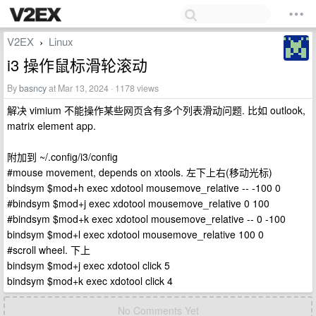
V2EX
Linux
›
i3 操作鼠标滑轮滚动
By
basncy
at Mar 13, 2024 · 1178 views
解决 vimium 不能操作某些网页含有多个列表滑动问题. 比如 outlook,
matrix element app.
附加到 ~/.config/i3/config
#mouse movement, depends on xtools. 左下上右(移动光标)
bindsym $mod+h exec xdotool mousemove_relative -- -100 0
#bindsym $mod+j exec xdotool mousemove_relative 0 100
#bindsym $mod+k exec xdotool mousemove_relative -- 0 -100
bindsym $mod+l exec xdotool mousemove_relative 100 0
#scroll wheel. 下上
bindsym $mod+j exec xdotool click 5
bindsym $mod+k exec xdotool click 4
No Comments Yet