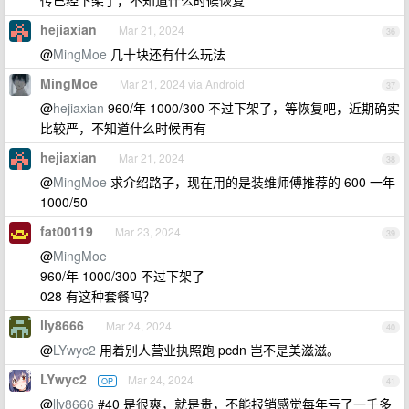
传已经下架了，不知道什么时候恢复
hejiaxian
Mar 21, 2024
36
@
MingMoe
几十块还有什么玩法
MingMoe
Mar 21, 2024 via Android
37
@
hejiaxian
960/年 1000/300 不过下架了，等恢复吧，近期确实
比较严，不知道什么时候再有
hejiaxian
Mar 21, 2024
38
@
MingMoe
求介绍路子，现在用的是装维师傅推荐的 600 一年
1000/50
fat00119
Mar 23, 2024
39
@
MingMoe
960/年 1000/300 不过下架了
028 有这种套餐吗？
lly8666
Mar 24, 2024
40
@
LYwyc2
用着别人营业执照跑 pcdn 岂不是美滋滋。
LYwyc2
Mar 24, 2024
OP
41
@
lly8666
#40 是很爽，就是贵，不能报销感觉每年亏了一千多