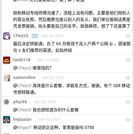
刚和移动专线师傅沟通了，流程上没有问题，主要是他们用别人
的营业执照，然后缴费也是以别人的名义，我们单位报销话费是
凭发票报销，抬头要是自己的名字，就很麻烦，想了下还是算了
LYwyc2
Mar 19, 2024
OP
26
最后决定转联通，办了 64 月租双千兆入户两个公网 ip ，感谢那
位 v 友们推荐的渠道，此贴终结
fat00119
Mar 19, 2024
27
@
LYwyc2
哪里找的？
samondlee
Mar 20, 2024
28
@
LYwyc2
具体是什么套餐，求联系方式，谢谢。有个 028 移动
号想转联通。
pfqckk
Mar 20, 2024
29
@
LYwyc2
我也想知道办的什么套餐
hejiaxian
Mar 20, 2024
30
@
kingsoT
移动到企这种，家里能装吗 0750