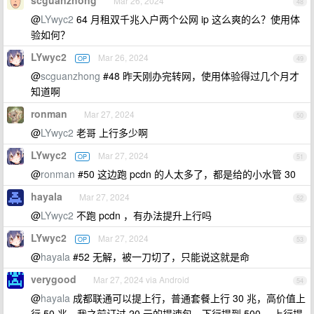
scguanzhong
Mar 26, 2024
48
@
LYwyc2
64 月租双千兆入户两个公网 ip 这么爽的么？使用体
验如何？
LYwyc2
Mar 26, 2024
OP
49
@
scguanzhong
#48 昨天刚办完转网，使用体验得过几个月才
知道啊
ronman
Mar 27, 2024
50
@
LYwyc2
老哥 上行多少啊
LYwyc2
Mar 27, 2024
OP
51
@
ronman
#50 这边跑 pcdn 的人太多了，都是给的小水管 30
hayala
Mar 27, 2024
52
@
LYwyc2
不跑 pcdn ，有办法提升上行吗
LYwyc2
Mar 27, 2024
OP
53
@
hayala
#52 无解，被一刀切了，只能说这就是命
verygood
Mar 27, 2024 via Android
54
@
hayala
成都联通可以提上行，普通套餐上行 30 兆，高价值上
行 50 兆，我之前订过 20 元的提速包，下行提到 500 ，上行提