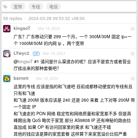
宽带
专线
电信
58 replies
•
2024-03-28 09:53:32 +08:00
kingsoT
Mar 18, 2024
1
广东？广东移动只要 299 一个月，一个 300M/30M 固定 ip+一
个 1000M/50M 的内网 ip ，两个宽带
LYwyc2
Mar 18, 2024
OP
2
@
kingsoT
#1 请问是什么渠道办的呢？应该不是官方或者营业
厅挂出来的那种套餐吧？
barnett
Mar 18, 2024
3
这里的专线 应该是指的和飞速吧 目前成都移动便宜的专线有且
只有和飞速
和飞速 200M 版本应该是 240 还是 260 来着 上下对等 200M 带
一个固定 IP
和飞速走的 PON 网络 稳定性和网络质量和家宽差不多 但是高
峰期出海 QoS 略优于家宽 部分 AS9808 IP 还有神秘的路由拉
直加成 如果 OP 有访问回家里的需求 和飞速还不错
其他的钱应该是算的家宽套餐 这样算下来家宽溢价比较严重