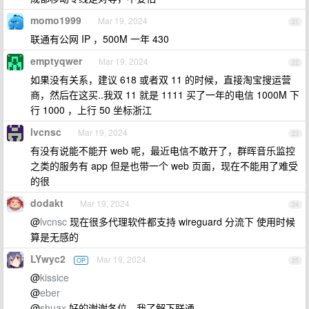
momo1999
Mar 19, 2024
21
联通有公网 IP ，500M 一年 430
emptyqwer
Mar 19, 2024
22
如果没有关系，建议 618 或者双 11 的时候，直接淘宝搜运营
商，然后在这买..我双 11 就是 1111 买了一年的电信 1000M 下
行 1000 ，上行 50 坐标浙江
lvcnsc
Mar 19, 2024
23
有没有说能不能开 web 呢，最近电信不敢开了，群晖音乐监控
之类的服务有 app 但是也带一个 web 页面，现在不能用了难受
的很
dodakt
Mar 19, 2024
24
@
lvcnsc
现在很多代理软件都支持 wireguard 分流下 使用时候
算是无感的
LYwyc2
Mar 19, 2024
OP
25
@
kissice
@
eber
@
shuax
好的谢谢各位，我了解下联通