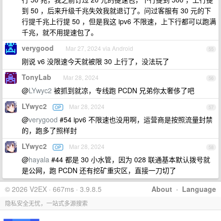
到 50 ，后来升级千兆失效我就退订了。问过客服有 30 元的下
行提千兆上行提 50 ，但是我这 ipv6 不限速，上下行都可以跑满
千兆，就不用提速包了。
verygood
Mar 27, 2024 via Android
55
刚说 v6 没限速今天就被限 30 上行了，没法玩了
TonyLab
Mar 28, 2024
56
@
LYwyc2
被抓到就凉，专线跑 PCDN 兄弟你太奢侈了吧
LYwyc2
Mar 28, 2024
OP
57
@
verygood
#54 ipv6 不限速也没用啊，运营商是按照流量封禁
的，跑多了照样封
LYwyc2
Mar 28, 2024
OP
58
@
hayala
#44 都是 30 小水管，因为 028 联通基本默认拨号就
是公网，跑 PCDN 还有挖矿重灾区，直接一刀切了
© 2026 V2EX · 667ms · 3.9.8.5
About
·
Language
隐私安全无忧，一站式多源搜索