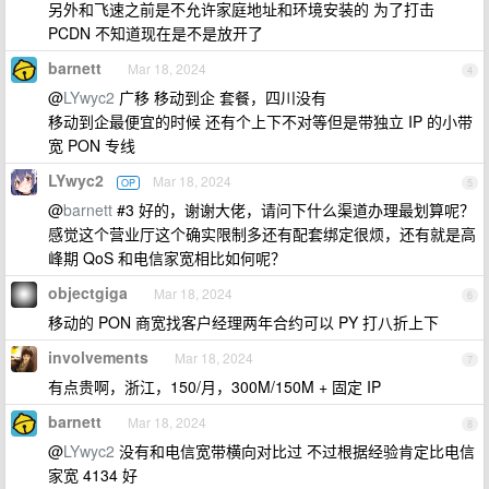
另外和飞速之前是不允许家庭地址和环境安装的 为了打击
PCDN 不知道现在是不是放开了
barnett
Mar 18, 2024
4
@
LYwyc2
广移 移动到企 套餐，四川没有
移动到企最便宜的时候 还有个上下不对等但是带独立 IP 的小带
宽 PON 专线
LYwyc2
Mar 18, 2024
OP
5
@
barnett
#3 好的，谢谢大佬，请问下什么渠道办理最划算呢？
感觉这个营业厅这个确实限制多还有配套绑定很烦，还有就是高
峰期 QoS 和电信家宽相比如何呢？
objectgiga
Mar 18, 2024
6
移动的 PON 商宽找客户经理两年合约可以 PY 打八折上下
involvements
Mar 18, 2024
7
有点贵啊，浙江，150/月，300M/150M + 固定 IP
barnett
Mar 18, 2024
8
@
LYwyc2
没有和电信宽带横向对比过 不过根据经验肯定比电信
家宽 4134 好