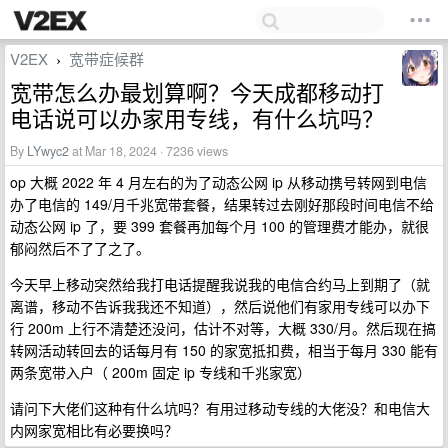
V2EX
宽带症候群
›
宽带怎么办最划算啊？今天成都移动打
电话说可以办家用专线，有什么坑吗？
By
LYwyc2
at Mar 18, 2024 · 7236 views
op 大概 2022 年 4 月左右的为了动态公网 ip 从移动携号转网到电信
办了电信的 149/月千兆宽带套餐，结果转过去刚好那段时间电信不给
动态公网 ip 了，要 399 套餐再加每个月 100 的管理费才能办，就很
郁闷然后不了了之了。
今天早上移动突然给我打电话提醒我说我的电信合约马上到期了（就
离谱，移动不告诉我我还不知道），然后说他们有家用专线可以办下
行 200m 上行不清楚还没问，估计不对等，大概 330/月。然后现在搞
转网活动转回去的话每月有 150 的家宽抵扣费，相当于每月 330 能有
两条宽带入户（ 200m 固定 ip 专线和千兆家宽）
请问下大佬们这种有什么坑吗？有用过移动专线的大佬没？和电信大
内网家宽相比有必要换吗？