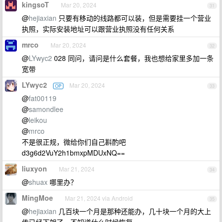
kingsoT
Mar 20, 2024
31
@
hejiaxian
只要有移动的线路都可以装，但是需要挂一个营业
执照，实际安装地址可以跟营业执照没有任何关系
mrco
Mar 20, 2024
32
@
LYwyc2
028 同问，请问是什么套餐，我也想给家里多加一条
宽带
LYwyc2
Mar 20, 2024
OP
33
@
fat00119
@
samondlee
@
leikou
@
mrco
不是很正规，微给你们自己斟酌吧
d3g6d2VuY2h1bmxpMDUxNQ==
liuxyon
Mar 21, 2024
34
@
shuax
哪里办？
MingMoe
Mar 21, 2024 via Android
35
@
hejiaxian
几百块一个月是那种还能办，几十块一个月的大上