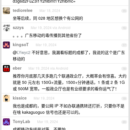
d3g6d2FuZ3l1Y2hlbmt1Y2hlbmc=
tediorelee
Mar 18, 2024
15
坐等后续，同 028 地区想换个有公网的
szzys
Mar 19, 2024 via Android
16
。。。广东移动的毒传播到其他省份了
kingsoT
Mar 19, 2024
17
@
LYwyc2
不好意思，我漏看标题的成都了，我说的这个是广东
移动的
eber
Mar 19, 2024 via Android
18
推荐你月底那几天多跑几个联通政企厅，大概率会有惊喜。大约
就是 50 元左右 150G+流量，1500+分钟通话，1 条或 2 条 1G
或 500M 宽带。一般政企厅也是有业绩要求的看你运气了！
kissice
Mar 19, 2024
19
我也是成都的，要公网 IP 不如办联通携转还打折，只要你不是
在啥 kakaguoguo 信号也还是可以的。
TonyLab
Mar 19, 2024
20
成都移动专线是对等，不要怕