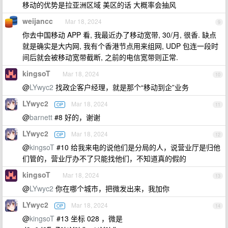
移动的优势是拉亚洲区域 美区的话 大概率会抽风
weijancc
Mar 18, 2024
9
你去中国移动 APP 看, 我最近办了移动宽带, 30/月, 很香. 缺点
就是确实是大内网, 我有个香港节点用来组网, UDP 包连一段时
间后就会被移动宽带截断, 之前的电信宽带则正常.
kingsoT
Mar 18, 2024
10
@
LYwyc2
找政企客户经理，就是那个“移动到企”业务
LYwyc2
Mar 18, 2024
OP
11
@
barnett
#8 好的，谢谢
LYwyc2
Mar 18, 2024
OP
12
@
kingsoT
#10 给我来电的说他们是分局的人，说营业厅是归他
们管的，营业厅办不了只能找他们，不知道真的假的
kingsoT
Mar 18, 2024
13
@
LYwyc2
你在哪个城市，把微发出来，我加你
LYwyc2
Mar 18, 2024
OP
14
@
kingsoT
#13 坐标 028 ，微是