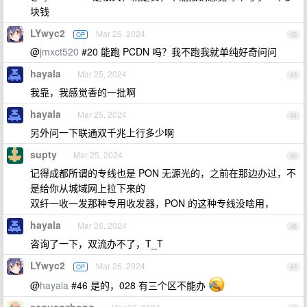
块钱
LYwyc2
Mar 25, 2024
OP
42
@
jmxct520
#20 能跑 PCDN 吗？我不跑我就单纯好奇问问
hayala
Mar 25, 2024
43
我靠，我感觉香的一批啊
hayala
Mar 25, 2024
44
另外问一下联通双千兆上行多少啊
supty
Mar 25, 2024
45
记得成都所谓的专线也是 PON 无源光的，之前在那边办过，不
是给你从城域网上拉下来的
双纤一收一发那种专用收发器，PON 的这种专线没啥用，
hayala
Mar 26, 2024
46
咨询了一下，双流办不了，T_T
LYwyc2
Mar 26, 2024
OP
47
@
hayala
#46 是的，028 有三个区不能办