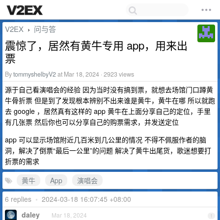
V2EX
问与答
›
震惊了，居然有黄牛专用 app，用来出
票
By
tommyshelbyV2
at Mar 18, 2024 · 2923 views
源于自己看演唱会的经验 因为当时没有搞到票，就想去场馆门口蹲黄
牛骨折票 但是到了发现根本辨别不出来谁是黄牛，黄牛在哪 所以就跑
去 google ，居然真有这样的 app 黄牛在上面分享自己的定位，手里
有几张票 然后你也可以分享自己的购票需求，并发送定位
app 可以显示场馆附近几百米到几公里的情况 不得不佩服作者的脑
洞，解决了倒票“最后一公里”的问题 解决了黄牛出尾货，歌迷想要打
折票的需求
黄牛
App
演唱会
6 replies
•
2024-03-18 16:07:45 +08:00
daley
Mar 18, 2024
1