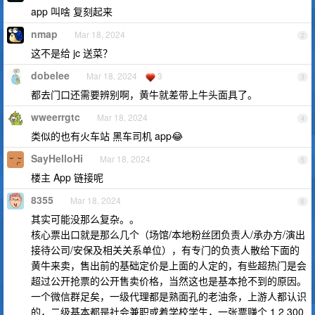
app 叫啥 复刻起来
nmap
Mar 18, 2024
2
这不是给 jc 送菜？
dobelee
Mar 18, 2024
3
3
都去门口还需要辨别啊，黄牛就差带上牛头面具了。
wweerrgtc
Mar 18, 2024
4
类似的也有火车站 黑车司机 app😂
SayHelloHi
Mar 18, 2024
5
楼主 App 链接呢
8355
Mar 18, 2024
6
其实可能没那么复杂。。
核心票出口就是那么几个（场馆/本地粉丝团负责人/承办方/演出
接待公司/安保及相关关系单位），有专门的负责人散给下面的
黄牛来卖，售出前的基础定价是上面的人定的，有些超热门是会
超过公开抢票的公开售卖价格，当然这也是基本抢不到的原因。
一个微信群足矣，一级代理都是熟面孔的老油条，上游人都认识
的，二级基本都是社会兼职或着学校学生，一张票赚个 1 2 300