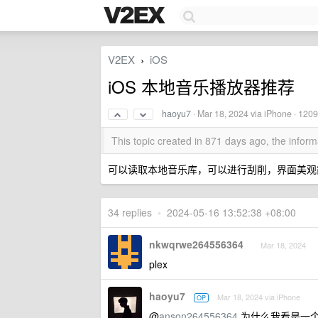
V2EX
iOS
›
iOS 本地音乐播放器推荐
haoyu7
·
Mar 18, 2024
via iPhone · 120
This topic created in 871 days ago, the info
可以读取本地音乐库，可以进行刮削，界面美观简约
34 replies
•
2024-05-16 13:52:38 +08:00
nkwqrwe264556364
Mar 18, 2024
plex
haoyu7
Mar 18, 2024 via iPhone
OP
@
anson264556364
为什么我看是一个观看