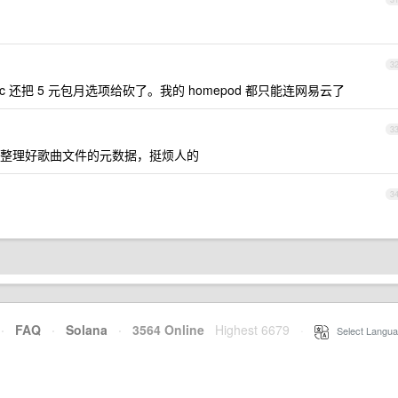
3
 music 还把 5 元包月选项给砍了。我的 homepod 都只能连网易云了
3
整理好歌曲文件的元数据，挺烦人的
3
·
FAQ
·
Solana
·
3564 Online
Highest 6679
·
Select Langua