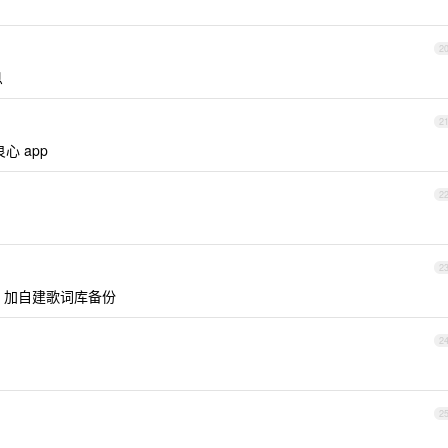

2
息
2
心 app
2
2
api 加自建歌词库备份
2
2