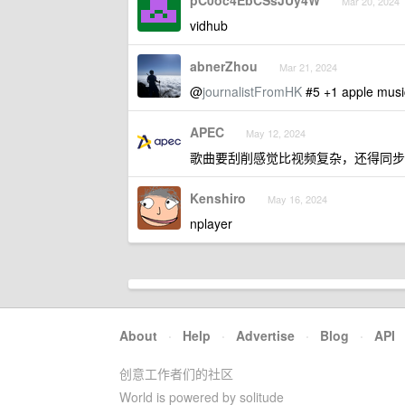
pC0oc4EbCSsJUy4W
Mar 20, 2024
vidhub
abnerZhou
Mar 21, 2024
@
journalistFromHK
#5 +1 apple
APEC
May 12, 2024
歌曲要刮削感觉比视频复杂，还得同步
Kenshiro
May 16, 2024
nplayer
About
·
Help
·
Advertise
·
Blog
·
API
创意工作者们的社区
World is powered by solitude