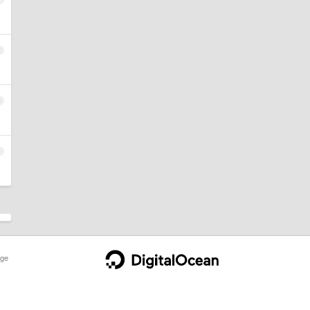
2
3
4
ge