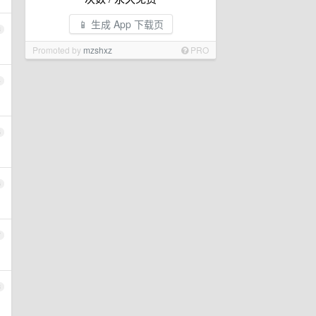
📱 生成 App 下载页
3
Promoted by
mzshxz
PRO
4
5
6
7
8