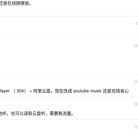
后还是在线随便放。
1
1
 Player （ 30¥） + 阿里云盘，现在改成 youtube music 还是充钱省心
1
one 本地听，也可以读取云盘听，需要耗流量。
1