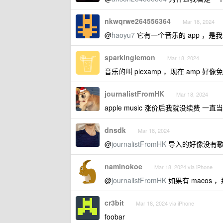
nkwqrwe264556364
Mar 18, 2024
@
haoyu7
它有一个音乐的 app ，
sparkinglemon
Mar 18, 2024
音乐的叫 plexamp ，现在 amp 好
journalistFromHK
Mar 18, 2024
apple music 涨价后我就没续费 
dnsdk
Mar 18, 2024
@
journalistFromHK
导入的好像没有歌
naminokoe
Mar 18, 2024 via iPhone
@
journalistFromHK
如果有 macos 
cr3bit
Mar 18, 2024 via iPhone
foobar