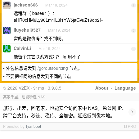
jackson666
Mar 18, 2024
1
远程群（ base64 ）：
aHR0cHM6Ly90Lm1lL3l1YW5jaGVuZ19qb2I=
liuyehui9527
Mar 19, 2024
2
留的是微信吗？找不到啊。
CalvinLi
Mar 19, 2024
3
能留个其它联系方式吗？ tg 用不了
• 外包信息请发到
/go/outsourcing
节点。
• 不要把相同的信息发到不同的节点
© 2026 V2EX · 91ms · 3.9.8.5
About
·
Language
离家千里，也能秒连 NAS
旅行、出差，回老家，也能安全访问家中 NAS。免公网 IP、
›
跨平台支持，秒连、稳传、全加密。延迟低到像本地。
Promoted by
Tyanboot
PRO