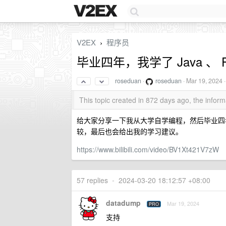
V2EX
程序员
›
毕业四年，我学了 Java 、 Py
roseduan
·
roseduan
·
Mar 19, 2024
·
This topic created in 872 days ago, the info
给大家分享一下我从大学自学编程，然后毕业四
较，最后也会给出我的学习建议。
https://www.bilibili.com/video/BV1Xt421V7zW
57 replies
•
2024-03-20 18:12:57 +08:00
datadump
Mar 19, 2024
PRO
支持