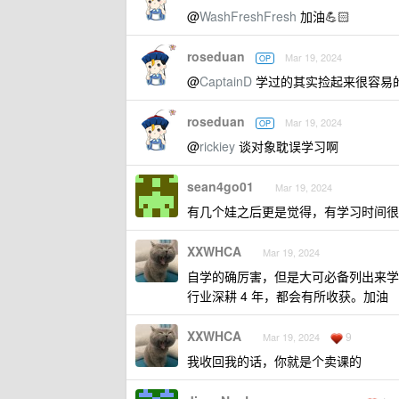
@
WashFreshFresh
加油💪🏻
roseduan
Mar 19, 2024
OP
@
CaptainD
学过的其实捡起来很容易
roseduan
Mar 19, 2024
OP
@
rickiey
谈对象耽误学习啊
sean4go01
Mar 19, 2024
有几个娃之后更是觉得，有学习时间很
XXWHCA
Mar 19, 2024
自学的确厉害，但是大可必备列出来学
行业深耕 4 年，都会有所收获。加油
XXWHCA
9
Mar 19, 2024
我收回我的话，你就是个卖课的