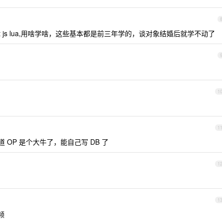
 go rust js lua,用啥学啥，这些基本都是前三年学的，谈对象结婚后就学不动了
1
1
 OP 是个大牛了，能自己写 DB 了
1
1
频