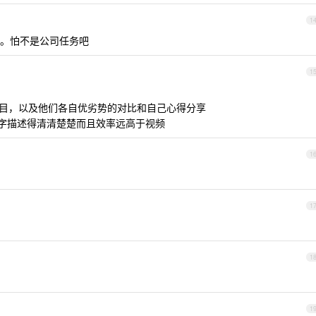
1
。怕不是公司任务吧
1
项目，以及他们各自优劣势的对比和自己心得分享
文字描述得清清楚楚而且效率远高于视频
1
1
1
1