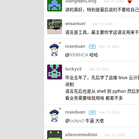
JiangNanLong
1
Mar 19, 2024
讲的真好，特别是最后说的不要给自己
wtsamuel
Mar 19, 2024
语言是工具，最主要你学这语言用来干
roseduan
Mar 19, 2024
OP
@
XXWHCA
哈哈
luckyv2
Mar 19, 2024
毕业五年了，先后学了运维 linux 云
进制
语言先后也是从 shell 到 python 然后到
看业务需要啥就用啥 都差不多
roseduan
Mar 19, 2024
OP
@
luckyv2
牛逼 大佬
silencemodimo
Mar 19, 2024