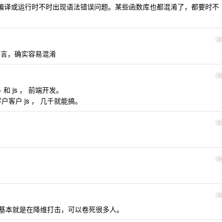
 切换着用，一编译或运行时不时出现语法错误问题。某些函数库也都混淆了，都要时不
3
言，确实容易混淆
3
和 js ， 前端开发。
户客户 js ， 几千就能搞。
3
3
3
s ，基本就是在降维打击，可以卷死很多人。