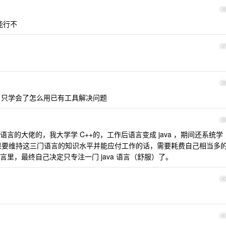
3
d 能行不
3
3
言，只学会了怎么用已有工具解决问题
3
言的大佬的，我大学学 C++的，工作后语言变成 java ，期间还系统学
自己如果要维持这三门语言的知识水平并能应付工作的话，需要耗费自己相当多
里，最终自己决定只专注一门 java 语言（舒服）了。
4
4