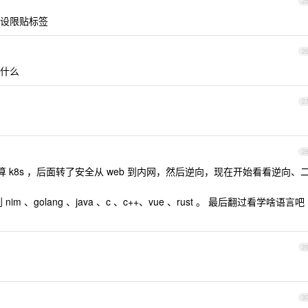
2
设限贴标签
2
什么
2
2
计算 k8s ，后面转了安全从 web 到内网，然后逆向，现在开始看看逆向、
 nim 、golang 、java 、c 、c++、vue 、rust 。 最后翻过看学啥语言吧
2
3