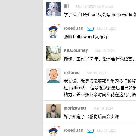
lifi
Mar 19, 2024 via Android
学了 C 和 Python 只会写 hello worl
roseduan
Mar 19, 2024
OP
@
lifi
hello world 大法好
KIDJourney
Mar 19, 2024
惭愧，工作了 7 年，没学会什么语
nxforce
Mar 19, 2024
老实说，我是很佩服那些学习多门编程语
过 python3 ，但是发现到最后
精力，差不多业余时间都花在这几门语言
morizawatt
Mar 19, 2024
好了知道了（感觉后面会卖课
roseduan
Mar 19, 2024
OP