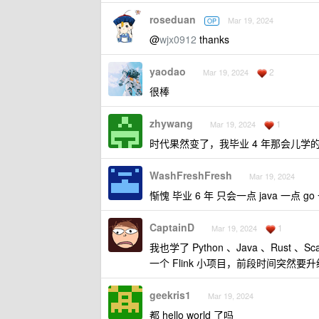
roseduan
Mar 19, 2024
OP
@
wjx0912
thanks
yaodao
2
Mar 19, 2024
很棒
zhywang
1
Mar 19, 2024
时代果然变了，我毕业 4 年那会儿学的是 Jav
WashFreshFresh
Mar 19, 2024
惭愧 毕业 6 年 只会一点 java 一点 go 一
CaptainD
1
Mar 19, 2024
我也学了 Python 、Java 、Rust
一个 Flink 小项目，前段时间突然要
geekris1
Mar 19, 2024
都 hello world 了吗