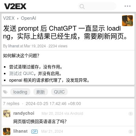
V2EX
OpenAI
›
发送 prompt 后 ChatGPT 一直显示 loadi
ng，实际上结果已经生成，需要刷新网页。
By
lihanst
at Mar 19, 2024 · 2234 views
如何解决这个问题？
尝试清理过缓存，没有作用。
测试过 QUIC
，并没有启用。
openai 相关的请求都代理了，没发现异常。
loading
刷新
QUIC
7 replies
•
2024-03-25 17:42:46 +08:00
randychoi
Mar 20, 2024 via Android
1
网页版切换回英语语言了吗？
lihanst
Mar 21, 2024
OP
2