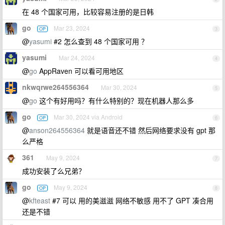
在 48 个国家可用，比较容易注册的是日韩
go
Mar 23, 2024
OP
3
@
yasumi
#2 怎么查到 48 个国家可用 ？
yasumi
Mar 24, 2024
4
@
go
AppRaven 可以看可用地区
nkwqrwe264556364
Mar 30, 2024
5
@
go
这个有好用吗？有什么特别的？现在机器人那么多
go
Mar 30, 2024 via Android
OP
6
@
anson264556364
就是语音还不错 然后网络要求没有 gpt 那
么严格
361
May 9, 2024
7
成功安装了么兄弟？
go
May 9, 2024
OP
8
@
kfteast
#7 可以 用的美滋滋 网络不敏感 用不了 GPT 凑合用
还是不错