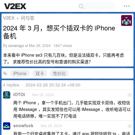
V2EX
问与答
›
2024 年 3 月，想买个插双卡的 iPhone
备机
By
conanqyc
at Mar 26, 2024 · 1847 views
本来看中 iPhone se3 只有几百块，但是没法插双卡，只能再考虑
了。 求推荐性价比高的型号和靠谱的购买渠道？
iPhone
双卡
性价比
4 replies
•
2024-03-26 20:32:34 +08:00
iOTOi
Mar 26, 2024
1
两个 iPhone ，拿一个手机出门，几乎能实现双卡双待，收短信
用 iMessage ，其实发短信也可以用 iMessage ，收听电话可以
用电话转移，唯一实现不了打电话
snowfuck
Mar 26, 2024
2
我用一个旧安卓收集放了主卡，通过 app 将短信转到 tg ，电话