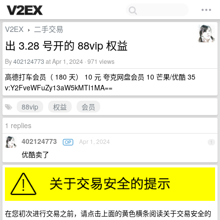
V2EX
二手交易
›
出 3.28 号开的 88vip 权益
By
402124773
at Apr 1, 2024 · 971 views
高德打车会员（ 180 天） 10 元 夸克网盘会员 10 芒果/优酷 35
v:Y2FveWFuZy13aW5kMTI1MA==
88vip
权益
会员
1 replies
402124773
Apr 1, 2024
OP
1
优酷卖了
在您初次进行交易之前，请点击上面的黄色横条阅读关于交易安全的