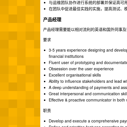
与运维团队协作进行系统的部署并保证高可
在团队中促进最佳实践的实施，提高测试、
产品经理
产品经理需要能以相对流利的英语和国外同事及客
要求
3-5 years experience designing and develop
financial institutions
Fluent user of prototyping and documentati
Obsession over the user experience
Excellent organisational skills
Ability to influence stakeholders and lead wi
A deep understanding of payments and ass
Great interpersonal and communication skil
Effective & proactive communicator in both
职责
Develop and execute a comprehensive paym