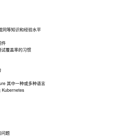
或同等知识和经验水平
间件
测试覆盖率的习惯
力
lojure 其中一种或多种语言
ubernetes
的问题