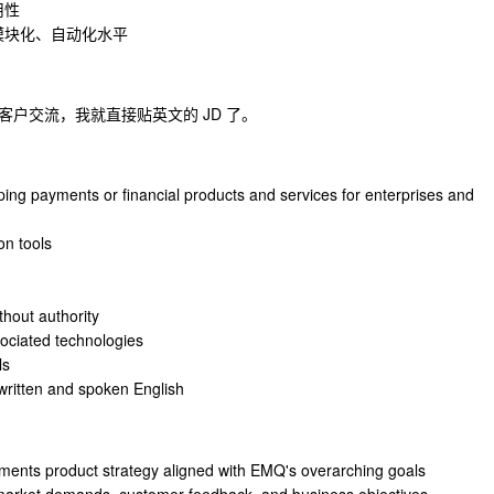
用性
模块化、自动化水平
户交流，我就直接贴英文的 JD 了。
ing payments or financial products and services for enterprises and
on tools
thout authority
ociated technologies
ls
 written and spoken English
ents product strategy aligned with EMQ's overarching goals