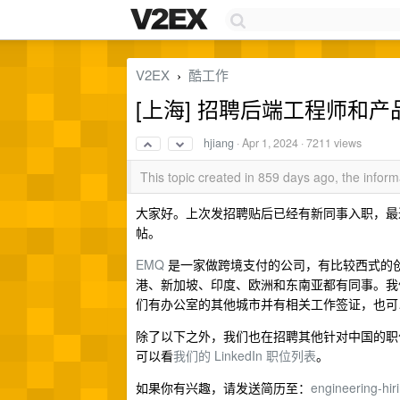
V2EX
酷工作
›
[上海] 招聘后端工程师和产
hjiang
·
Apr 1, 2024
· 7211 views
This topic created in 859 days ago, the info
大家好。上次发招聘贴后已经有新同事入职，最
帖。
EMQ
是一家做跨境支付的公司，有比较西式的创业
港、新加坡、印度、欧洲和东南亚都有同事。我们
们有办公室的其他城市并有相关工作签证，也可
除了以下之外，我们也在招聘其他针对中国的职位
可以看
我们的 LinkedIn 职位列表
。
如果你有兴趣，请发送简历至：
engineering-h