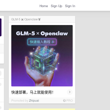
Home
Sign Up
Sign In
GLM-5 ✖️ Openclaw🦞
1
›
快速部署，马上就能使用！
Promoted by
Zhipuai
PRO
2