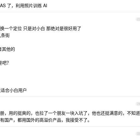
S 了，利用照片训练 AI
2
换一个定位 只是对小白 那绝对是很好用了
几条街
或者其他的
是吧？
太适合小白用户
2
册，用的挺爽的，也拉了一个朋友一块入坑了，他也还挺满意的，不知道
有国产，都用国外的高溢价产品，我接受不了。
2