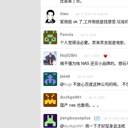
还是差了点。
itiao
Apr 6, 2024 via Android
家用就 ok 了,工作用就是找罪受.垃圾的
Fennix
Apr 6, 2024
个人觉得没必要。弄来弄去就是电影、
HojiOShi
1
Apr 6, 2024
搞不懂为啥 NAS 还买小品牌的。想
jeesk
Apr 6, 2024
@
hugi
不放心百度这种公司的呀。 不
duckgo991
Apr 6, 2024
国产 nas 也敢用。。。
jiangboyueplus
Apr 6, 2024 via A
OP
@
duckgo991
用一下才好现身说法呢