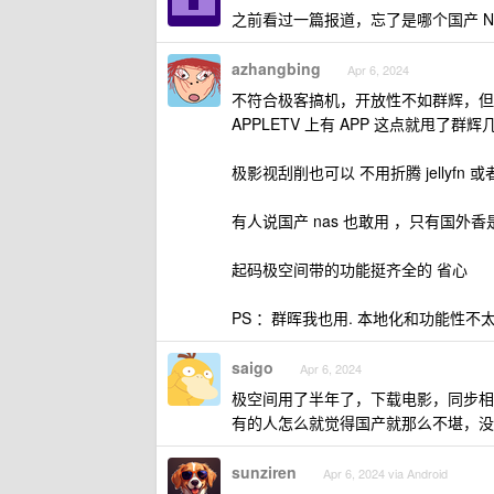
之前看过一篇报道，忘了是哪个国产 NA
azhangbing
Apr 6, 2024
不符合极客搞机，开放性不如群辉，但
APPLETV 上有 APP 这点就甩了群辉
极影视刮削也可以 不用折腾 jellyfn 
有人说国产 nas 也敢用 ，只有国外香
起码极空间带的功能挺齐全的 省心
PS ：群晖我也用. 本地化和功能性不
saigo
Apr 6, 2024
极空间用了半年了，下载电影，同步相
有的人怎么就觉得国产就那么不堪，没
sunziren
Apr 6, 2024 via Android