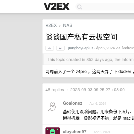
V2EX
NAS
›
谈谈国产私有云极空间
jiangboyueplus
·
Apr 6, 2024
via Android
This topic created in 852 days ago, the info
两周前入了一个 z4pro ，这两天弄了下 doc
48 replies
•
2025-09-03 09:25:27 +08:00
Goalonez
Apr 6, 2024
基础使用没啥问题。用来备份下照片、文档、时间机器
懒得折腾。极影视还不错，就是 mac
xlbychen97
Apr 6, 2024