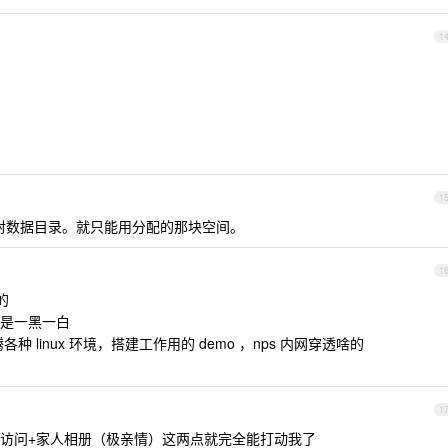
1
1
射数据目录。就只能用分配的那块空间。
1
的
是一黑一白
腾各种 linux 环境，搭建工作用的 demo ，nps 内网穿透啥的
1
访问+家人相册（极亲情）这两点就完全能打动我了