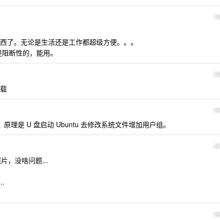
1
西了。无论是生活还是工作都超级方便。。。
不是阻断性的，能用。
1
挂载
2
原理是 U 盘启动 Ubuntu 去修改系统文件增加用户组。
2
片，没啥问题...
.
。
2