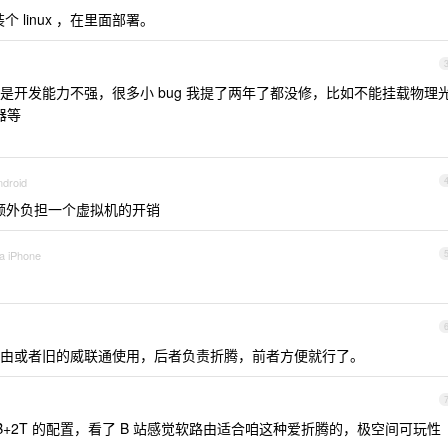
个 linux ，在里面部署。
是开发能力不强，很多小 bug 我提了两年了都没修，比如不能挂载物理
器等
ndroid
额外负担一个虚拟机的开销
ia iPhone
由或者旧的威联通使用，后者负责折腾，前者方便就行了。
6GB+2T 的配置，看了 B 站感觉软路由适合咱这种爱折腾的，极空间可玩性