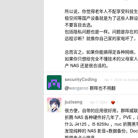
所以说，你觉得老年人不配享受科技生
极空间等国产设备就是为了这些人群设
不要盲目去选。
包括隐私问题也是一样。问题是存在的
远程诊断？就像你自己家的家电坏了，
总而言之，如果你能搞得定各种网络，
如果你只想给完全不懂技术的父母家人
产 NAS 还是很合适的。
securityCoding
Apr 7, 2024 via Androi
@
wangaroo
群晖也不用翻
juzisang
1
Apr 7, 2024
很方便，自带的应用很好用，群晖威联
折腾 NAS 各种硬件好几年了，PVE
什么 J4125 ，i5 8259u ，nuc 折腾
发现纯粹的 NAS 影音+数据备份，Do
能带来点小惊喜