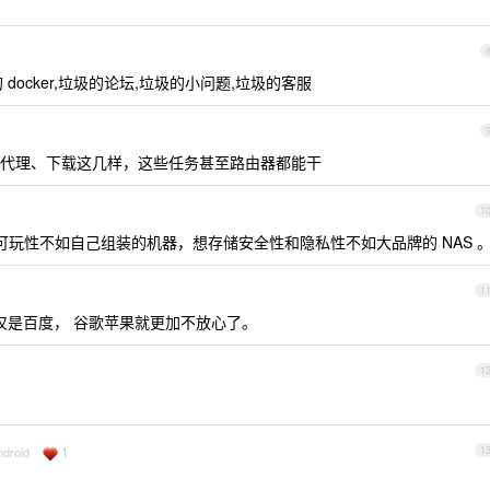
 docker,垃圾的论坛,垃圾的小问题,垃圾的客服
代理、下载这几样，这些任务甚至路由器都能干
1
玩可玩性不如自己组装的机器，想存储安全性和隐私性不如大品牌的 NAS 
1
仅是百度， 谷歌苹果就更加不放心了。
1
1
ndroid
1