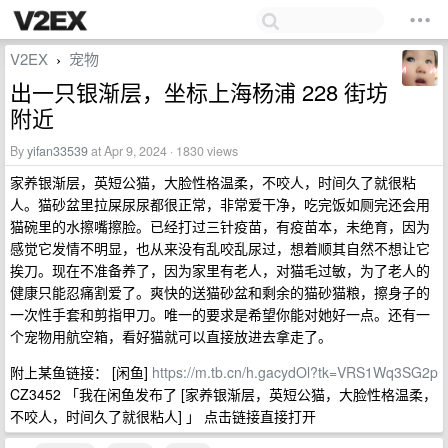
V2EX
宠物
›
出一只银渐层，坐标上海杨浦 228 街坊
附近
By
yifan33539
at Apr 9, 2024 · 1830 views
家养银渐层，英短公猫，大脸性格温柔，不咬人，时间久了就很粘
人。猫砂盆里拉屎尿尿都很正常，非常爱干净，吃完饭如厕完还会用
猫碗里的水擦嘴擦脸。已经打过三针疫苗，有疫苗本，未绝育，因为
感觉它发情不明显，也从来没有乱咬乱尿过，想着顺其自然不想让它
挨刀。现在不准备养了，因为家里有老人，对猫毛过敏，为了老人的
健康只能忍痛割爱了。爽快的送猫砂盆和剩余的猫砂猫粮，擦身子的
一次性手套和剪指甲刀。唯一的要求是希望你能对她好一点。还有一
个宠物用航空箱，看好猫就可以直接放进去拿走了。
附上某鱼链接： [闲鱼]
https://m.tb.cn/h.gacydOl?tk=VRS1Wq3SG2p
CZ3452 「我在闲鱼发布了 [家养银渐层，英短公猫，大脸性格温柔，
不咬人，时间久了就很粘人] 」 点击链接直接打开