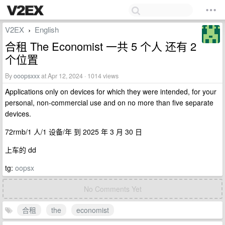
V2EX
English
›
合租 The Economist 一共 5 个人 还有 2
个位置
By
ooopsxxx
at Apr 12, 2024 · 1014 views
Applications only on devices for which they were intended, for your
personal, non-commercial use and on no more than five separate
devices.
72rmb/1 人/1 设备/年 到 2025 年 3 月 30 日
上车的 dd
tg:
oopsx
No Comments Yet
合租
the
economist