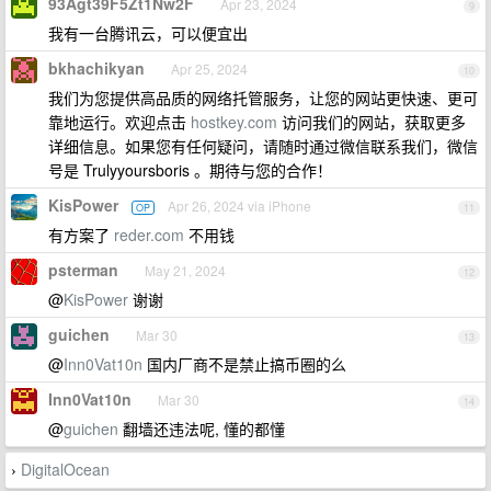
93Agt39F5Zt1Nw2F
Apr 23, 2024
9
我有一台腾讯云，可以便宜出
bkhachikyan
Apr 25, 2024
10
我们为您提供高品质的网络托管服务，让您的网站更快速、更可
靠地运行。欢迎点击
hostkey.com
访问我们的网站，获取更多
详细信息。如果您有任何疑问，请随时通过微信联系我们，微信
号是 Trulyyoursboris 。期待与您的合作！
KisPower
Apr 26, 2024 via iPhone
OP
11
有方案了
reder.com
不用钱
psterman
May 21, 2024
12
@
KisPower
谢谢
guichen
Mar 30
13
@
Inn0Vat10n
国内厂商不是禁止搞币圈的么
Inn0Vat10n
Mar 30
14
@
guichen
翻墙还违法呢, 懂的都懂
DigitalOcean
›