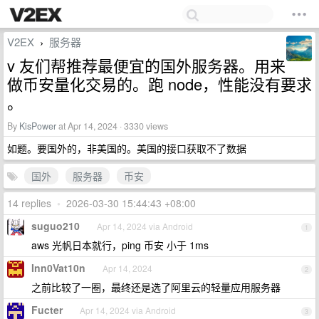
V2EX
服务器
›
v 友们帮推荐最便宜的国外服务器。用来
做币安量化交易的。跑 node，性能没有要求
。
By
KisPower
at Apr 14, 2024 · 3330 views
如题。要国外的，非美国的。美国的接口获取不了数据
国外
服务器
币安
14 replies
•
2026-03-30 15:44:43 +08:00
suguo210
Apr 14, 2024 via Android
1
aws 光帆日本就行，ping 币安 小于 1ms
Inn0Vat10n
Apr 14, 2024
2
之前比较了一圈，最终还是选了阿里云的轻量应用服务器
Fucter
Apr 14, 2024 via Android
3