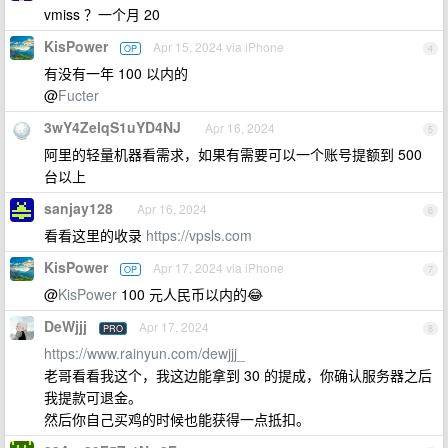
vmiss ？一个月 20
KisPower
Apr 15, 2024 via iPhone
OP
4
有没有一年 100 以内的
@
Fucter
3wY4ZelqS1uYD4NJ
Apr 16, 2024
5
阿里的轻量机器看需求，如果有需要可以一个账号提额到 500
台以上
sanjay128
Apr 16, 2024
6
看看这里的收录
https://vpsls.com
KisPower
Apr 17, 2024 via iPhone
OP
7
@
KisPower
100 元人民币以内的😂
DeWjjj
Apr 17, 2024
PRO
8
https://www.rainyun.com/dewjjj_
老哥看看我这个，我这边能拿到 30 的提成，你确认服务器之后
我提款可退金。
然后你自己买鸡的时候也能获得一点抵扣。