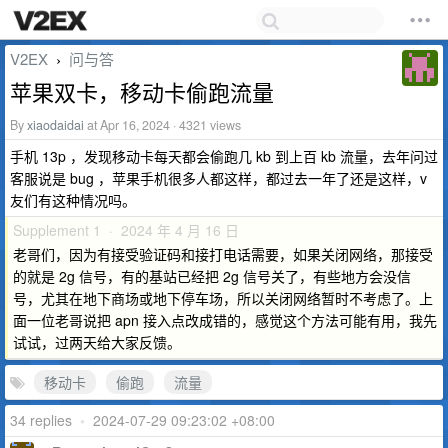
V2EX
问与答
›
苹果双卡，移动卡偷跑流量
By
xiaodaidai
at Apr 16, 2024 · 4321 views
手机 13p ，发现移动卡每天都会偷跑几 kb 到上百 kb 流量，去年问过
客服说是 bug ，苹果手机很多人都这样，都过去一年了还是这样，v
友们有这种情况吗。
Supplement 1 · 2024 年 4 月 16 日
老哥们，因为有接受验证码和接打电话需要，如果关闭网络，那接受
的就是 2g 信号，有的基站已经把 2g 信号关了，有些地方会没信
号，尤其在地下商场或地下停车场，所以关闭网络暂时不考虑了。上
面一位老哥说把 apn 接入点改成错的，感觉这个方法可能有用，我先
试试，过两天给大家反馈。
移动卡
偷跑
流量
34 replies
•
2024-07-29 09:23:02 +08:00