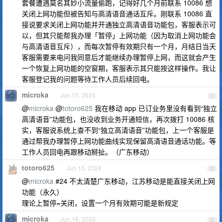
套餐遭遇莫名其妙小流量偷跑，记得好几个月前联系 10086 想
关闭上网功能但被告知与高清语音通话互斥。刚联系 10086 直
接说要求关闭上网功能并开通独立高清语音功能包，客服表示可
以，但其只能帮我办理「暂停」上网功能（因为取消上网功能会
与高清语音互斥），而每次暂停有效期只有一个月，月结日当天
客服需要来电问我同意后才能继续办理暂停上网，而这就会产生
一个恢复上网功能的空窗期，客服表示其只能按这样操作。我让
客服登记我的问题等待工作人员后续回电。
microka
Jun 15, 2024
24
@
microka
@
totoro625
我在移动 app 已订业务里没有看到“独立
高清语音”功能包，也没收到业务开通短信，再次拨打 10086 核
实，客服说系统上查不到“独立高清语音”功能包，上一个客服是
通过帮我办理暂停上网功能曲线实现保留高清语音通话功能。等
工作人员回电再跟移动掰扯。（广东移动）
totoro625
Jun 15, 2024
25
@
microka
#24 不太清楚广东移动，江苏移动是能直接关闭上网
功能（永久）
理论上暂停=关闭，设置一个月有效期可能是新规定
microka
Jun 16, 2024
26