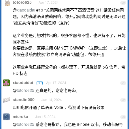
totoro625
Apr 17, 2024
20
@
xiaodaidai
#19 “关闭网络就用不了高清语音”这句话没任何问
题，因为高清语音依赖网络，你开启网络功能的同时是无法开通
“独立高清语音”功能包的（互斥）
这个业务是月初才推出的，很多客服都不懂，也理解不了，只能
照本宣科
你要做的是，直接关闭 CMNET CMWAP （立即生效），之后让
客服在系统内搜索“独立高清语音”功能包，帮你开通
这项业务我已经帮父母的卡都办理了，开通后就是 5G 信号，带
HD 标志
xiaodaidai
Apr 17, 2024
OP
21
@
totoro625
还真是的，谢谢老哥👍。
standin000
Jun 14, 2024
22
四川电信开通了单语音 Volte ，待测试下有没有效果
microka
Jun 15, 2024
23
@
totoro625
感谢老哥指路，我也是 iPhone 双卡，移动卡保号