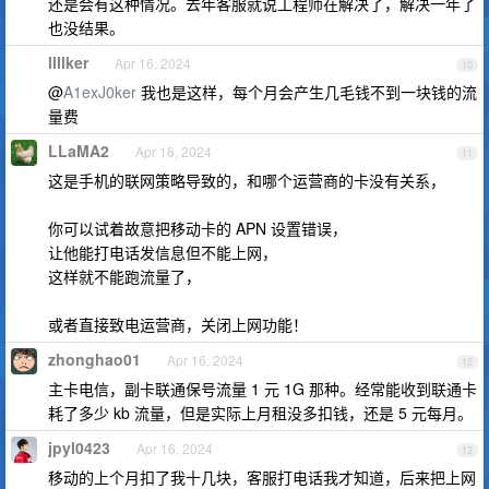
还是会有这种情况。去年客服就说工程师在解决了，解决一年了
也没结果。
llllker
Apr 16, 2024
10
@
A1exJ0ker
我也是这样，每个月会产生几毛钱不到一块钱的流
量费
LLaMA2
Apr 16, 2024
11
这是手机的联网策略导致的，和哪个运营商的卡没有关系，
你可以试着故意把移动卡的 APN 设置错误，
让他能打电话发信息但不能上网，
这样就不能跑流量了，
或者直接致电运营商，关闭上网功能！
zhonghao01
Apr 16, 2024
12
主卡电信，副卡联通保号流量 1 元 1G 那种。经常能收到联通卡
耗了多少 kb 流量，但是实际上月租没多扣钱，还是 5 元每月。
jpyl0423
Apr 16, 2024
13
移动的上个月扣了我十几块，客服打电话我才知道，后来把上网