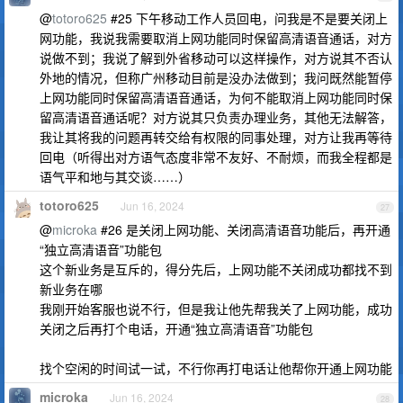
@
totoro625
#25 下午移动工作人员回电，问我是不是要关闭上
网功能，我说我需要取消上网功能同时保留高清语音通话，对方
说做不到；我说了解到外省移动可以这样操作，对方说其不否认
外地的情况，但称广州移动目前是没办法做到；我问既然能暂停
上网功能同时保留高清语音通话，为何不能取消上网功能同时保
留高清语音通话呢？对方说其只负责办理业务，其他无法解答，
我让其将我的问题再转交给有权限的同事处理，对方让我再等待
回电（听得出对方语气态度非常不友好、不耐烦，而我全程都是
语气平和地与其交谈……）
totoro625
Jun 16, 2024
27
@
microka
#26 是关闭上网功能、关闭高清语音功能后，再开通
“独立高清语音”功能包
这个新业务是互斥的，得分先后，上网功能不关闭成功都找不到
新业务在哪
我刚开始客服也说不行，但是我让他先帮我关了上网功能，成功
关闭之后再打个电话，开通“独立高清语音”功能包
找个空闲的时间试一试，不行你再打电话让他帮你开通上网功能
microka
Jun 16, 2024
28