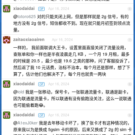
xiaodaidai
Apr 16, 2024
OP
6
@
totoro625
对的只能关闭上网，但是那样就是 2g 信号，有的
地方没有 2g 信号，短信都收不到。现在就只能月初签到领点流
量。
zaitaoxiaoairen
Apr 16, 2024
7
一样的， 我前面联调大王卡，设置里面直接关闭了流量没用，
查账单和你一样也是半夜凌晨走几 KB ，一个月 19 月租，最多
的时候是 20.5 ，最少也是 19.6 之类的那种，问了客服投诉了，
然后返了我 10 元话费，治标不治本，每个月还是那样，想了下
算了，估计他们也解决不了，每个月也就贵一两块
xiaodaidai
Apr 16, 2024
OP
8
@
iold
我是一张移动，保号卡，一张联通流量卡，联通是副卡，
因为联通是流量卡，所以联通有没有偷跑没关注，这么一说联通
也可能偷着跑😂。
xiaodaidai
Apr 16, 2024
OP
9
@
A1exJ0ker
我是去年移动卡坏了，换了张卡才有这种情况的，
原来我以为是换成 5gsim 卡的原因，后来又换成了 2g 的 sim 卡