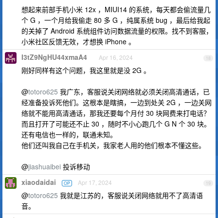
想起来前部手机小米 12x ，MIUI14 的系统，每天都会偷流量几
个 G ，一个月给我偷走 80 多 G ，纯属系统 bug ，最后给我起
的关掉了 Android 系统组件访问数据流量的权限。找不到客服，
小米社区反馈无效，才想换 iPhone 。
I3tZ9NgHU44xmaA4
Apr 16, 2024
18
刚好同样有这个问题，我这里就是没 2G 。
@
totoro625
我广东，客服说关闭网络就必须关闭高清通话，已
经准备投诉死他们。这根本是瞎搞，一边到处关 2G ，一边关网
络就不能用高清通话，那我还要每个月付 30 块网费来打电话？
而且打开了可能还不止 30 ，随时不小心跑几个 G N 个 30 块。
还有电信也一样的，联通未知。
他们还叫我自己在手机关，我家老人用的他们根本不懂这些。
@
jiashuaibei
投诉移动
xiaodaidai
Apr 17, 2024
OP
19
@
totoro625
我就是江苏的，客服说关闭网络就用不了高清语
音。