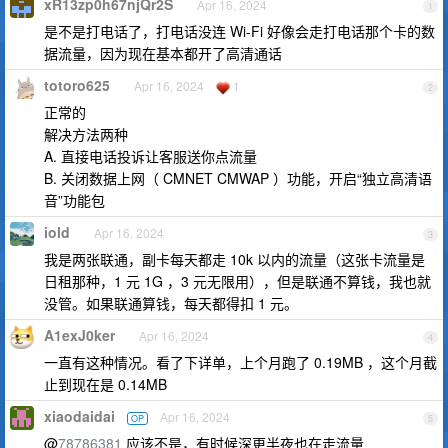
xR13zp0h67njQr2S
Apr 16, 2024
1
是不是打电话了，打电话没连 Wi-Fi 好像会走打电话那个卡的数
据流量，因为现在基本都开了高清通话
totoro625
Apr 16, 2024
1
2
正常的
解决方法两种
A. 直接电话投诉让客服送你点流量
B. 关闭数据上网（ CMNET CMWAP ）功能，开启“独立高清语
音”功能包
iold
Apr 16, 2024
3
我是两张联通，副卡每天都走 10k 以内的流量（这张卡流量是
日租那种，1 元 1G ，3 元无限用），但是联通不算钱，我也就
没管。如果联通算钱，每天都得扣 1 元。
A1exJ0ker
Apr 16, 2024
4
一直有这种情况。看了下详单，上个月跑了 0.19MB ，这个月截
止到现在是 0.14MB
xiaodaidai
Apr 16, 2024
OP
5
@
78786381
应该不是，有时候深更半夜也在走流量