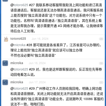
@
totoro625
#27 我联系移动客服帮我取消上网功能和退订高清
语音通话后，客服说还是无法办理高清语音通话，我问客服系统
上能否搜到“独立高清语音”这个功能包，对方说系统中只有一个
功能包，名称叫“高清语音通话 / 独立高清语音”，其在系统上看
是无法帮我办理，提示需要开通 4G 网络才能办理。让我继续等
待后台人工处理。
totoro625
Jun 16, 2024
29
@
microka
#28 那可能就是各省差异了，江苏省是可以办理的，
理论上能找到“独立高清语音”就应该可以独立办理
不然也没必要叫“独立高清语音”
microka
Jun 16, 2024
30
@
totoro625
#29 对，我也是这样跟客服说的，反正现在先等移
动回电看怎么说。
microka
Jun 17, 2024
31
@
totoro625
#29 广州移动工作人员刚给我回电，明确上网功能
和高清语音捆绑，关闭上网功能就无法开启高清语音通话；还说
没有所谓的“独立高清语音”功能业务，这就跟昨天 10086 客服的
说法不一致，啪啪打脸。