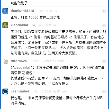
功能取消了
titanium98118
Apr 16, 2024
14
正常，打去 10086 暂停上网功能
xiaodaidai
Apr 16, 2024
OP
15
老哥们，因为有接受验证码和接打电话需要，如果关闭网络，那
接受的就是 2g 信号，有的基站已经把 2g 信号关了，有些地方
会没信号，尤其在地下商场或地下停车场，所以关闭网络暂时不
考虑了。上面一位老哥说把 apn 接入点改成错的，感觉这个方
法可能有用，我先试试，过两天给大家反馈。
totoro625
Apr 16, 2024 via iPhone
16
@
xiaodaidai
#5 江苏移动关闭网络依旧是 5G ，因为有“独立高
清语音”功能包
其他省份不清楚，因为 23G 退网，如果关闭网络不能使用 5G
，以后是不能打电话的，可以直接投诉
jiashuaibei
Apr 16, 2024 via iPhone
17
我也是，主卡 8 元保号套餐无流量，但每个月都会产生几 MB
流量消费。