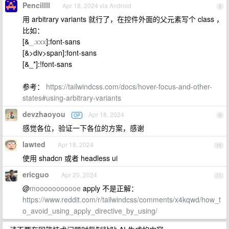
Pencillll
Apr 18, 2024 via Android
8
用 arbitrary variants 就行了，在控件外面的父元素写个 class ，
比如：
[&
_.xxx
]:font-sans
[&>div>span]:font-sans
[&_*]:!font-sans
参考：
https://tailwindcss.com/docs/hover-focus-and-other-
states#using-arbitrary-variants
devzhaoyou
Apr 18, 2024
OP
9
感觉各位，验证一下各位的方案，感谢
lawted
Apr 18, 2024
10
使用 shadcn 或者 headless ui
ericguo
Apr 20, 2024
11
@
mooooooooooe
apply 不是正解：
https://www.reddit.com/r/tailwindcss/comments/x4kqwd/how_t
o_avoid_using_apply_directive_by_using/