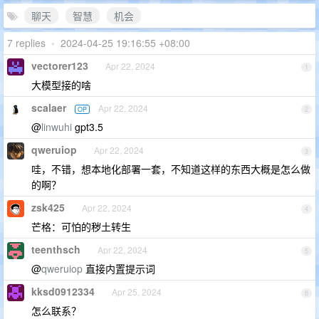
聊天
智慧
机会
7 replies
•
2024-04-25 19:16:55 +08:00
vectorer123
Apr 22, 2024
1
大模型接的啥
scalaer
Apr 22, 2024
OP
2
@
linwuhi
gpt3.5
qweruiop
Apr 22, 2024
3
哇，不错，想本地化部署一套，不知道这样的东西大概是怎么做
的啊？
zsk425
Apr 22, 2024
4
芒格：可怕的秽土转生
teenthsch
Apr 22, 2024
5
@
qweruiop
直接内置提示词
kksd0912334
Apr 25, 2024
6
怎么联系？