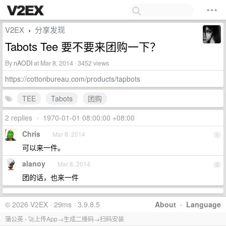
V2EX
分享发现
›
Tabots Tee 要不要来团购一下？
By
nAODI
at Mar 8, 2014 · 3452 views
https://cottonbureau.com/products/tapbots
TEE
Tabots
团购
2 replies
•
1970-01-01 08:00:00 +08:00
Chris
Mar 8, 2014
1
可以来一件。
alanoy
Mar 8, 2014
2
团的话，也来一件
© 2026 V2EX · 29ms · 3.9.8.5
About
·
Language
蒲公英 - 🚀上传App→生成二维码→扫码安装