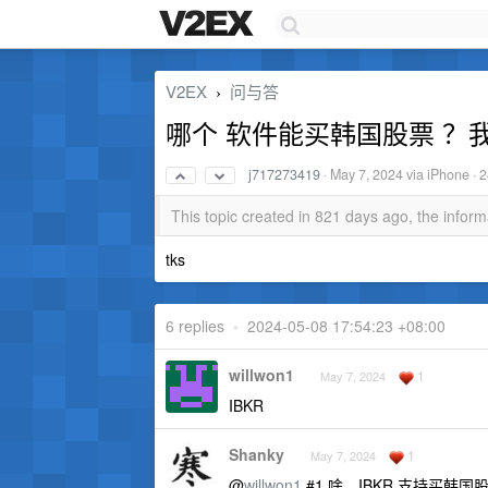
V2EX
问与答
›
哪个 软件能买韩国股票 ？我
j717273419
·
May 7, 2024
via iPhone · 
This topic created in 821 days ago, the info
tks
6 replies
•
2024-05-08 17:54:23 +08:00
willwon1
1
May 7, 2024
IBKR
Shanky
1
May 7, 2024
@
willwon1
#1 啥，IBKR 支持买韩国