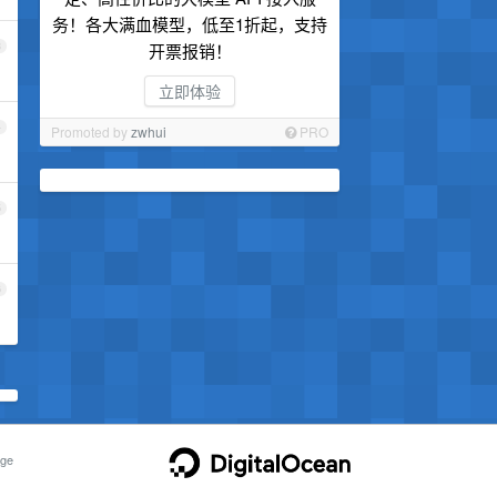
务！各大满血模型，低至1折起，支持
3
开票报销！
立即体验
4
Promoted by
zwhui
PRO
5
6
ge