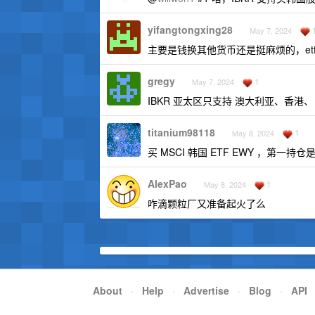
yifangtongxing28
May 7, 2024
主要是钱换其他货币还是挺麻烦的，et
gregy
1
May 7, 2024
IBKR 亚太区只支持 澳大利亚、香
titanium98118
1
May 8, 2024
买 MSCI 韩国 ETF EWY ，第一持仓
AlexPao
1
May 8, 2024
咋滴颗粒厂又准备起火了么
About
·
Help
·
Advertise
·
Blog
·
API