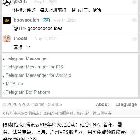
j0k3rh
May 11, 2024
4
还挺方便的，每天上班前扫一眼再开工，哈哈
bboysoulcn
May 11, 2024
OP
5
@
Tink
gooooooood idea
thosai
May 11, 2024
6
支持一下
Telegram Messenger
›
Telegram Messenger for iOS
›
Telegram Messenger for Android
›
MTProto
›
Telegram Bot Platform
›
© 2026 V2EX · 39ms · 3.9.8.5
About
·
Language
618年中大促即将结束：国内外VPS服务器，99元起，续费代金券
[即将结束] 腾讯云618年中大促活动：硅谷CN2、首尔、曼
›
谷、法兰克福、上海、广州VPS服务器，另可免费领取续费/
升级/新购代金券。