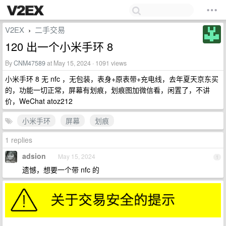
V2EX
二手交易
›
120 出一个小米手环 8
By
CNM47589
at May 15, 2024 · 1091 views
小米手环 8 无 nfc ，无包装，表身+原表带+充电线，去年夏天京东买
的，功能一切正常，屏幕有划痕，划痕图加微信看，闲置了，不讲
价，WeChat atoz212
小米手环
屏幕
划痕
1 replies
adsion
May 15, 2024
1
遗憾，想要一个带 nfc 的