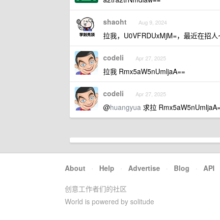
shaoht
Aug 9, 2024
拉我，U0VFRDUxMjM=，最近在招人
codeli
Apr 27, 2025
拉我 Rmx5aW5nUmljaA==
codeli
Apr 27, 2025
@
huangyua
求拉 Rmx5aW5nUmljaA
About
·
Help
·
Advertise
·
Blog
·
API
创意工作者们的社区
World is powered by solitude