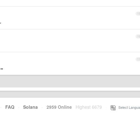
1
~
1
1
==
·
FAQ
·
Solana
·
2959 Online
Highest 6679
·
Select Langua