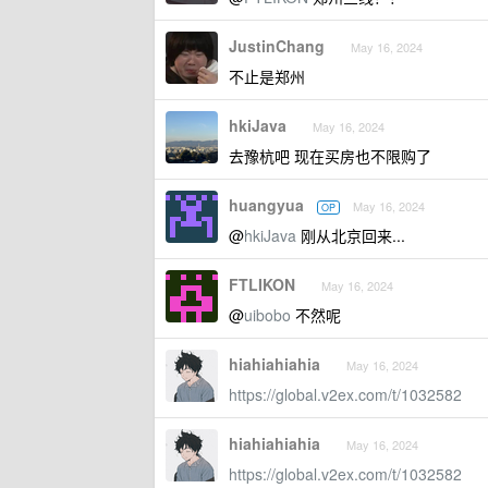
JustinChang
May 16, 2024
不止是郑州
hkiJava
May 16, 2024
去豫杭吧 现在买房也不限购了
huangyua
May 16, 2024
OP
@
hkiJava
刚从北京回来...
FTLIKON
May 16, 2024
@
uibobo
不然呢
hiahiahiahia
May 16, 2024
https://global.v2ex.com/t/1032582
hiahiahiahia
May 16, 2024
https://global.v2ex.com/t/1032582