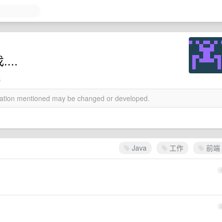
...
s
rmation mentioned may be changed or developed.
Java
工作
前端