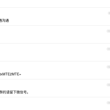
通沟通
1
1
1
xMTE2MTE=
1
群的请留下微信号。
1