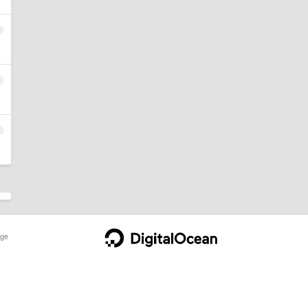
5
6
7
ge