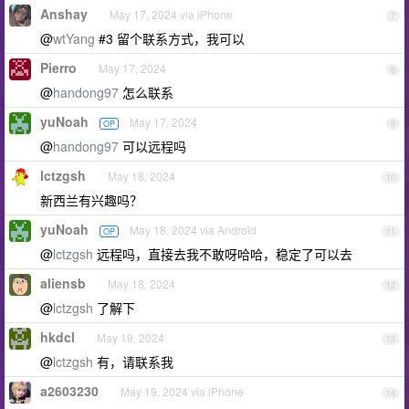
Anshay
May 17, 2024 via iPhone
7
@
wtYang
#3 留个联系方式，我可以
Pierro
May 17, 2024
8
@
handong97
怎么联系
yuNoah
May 17, 2024
OP
9
@
handong97
可以远程吗
lctzgsh
May 18, 2024
10
新西兰有兴趣吗？
yuNoah
May 18, 2024 via Android
OP
11
@
lctzgsh
远程吗，直接去我不敢呀哈哈，稳定了可以去
aliensb
May 18, 2024
12
@
lctzgsh
了解下
hkdcl
May 19, 2024
13
@
lctzgsh
有，请联系我
a2603230
May 19, 2024 via iPhone
14