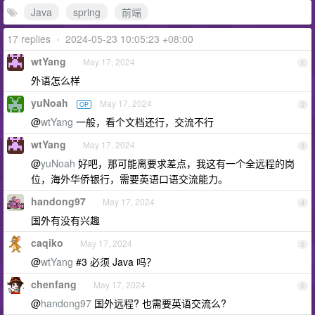
Java
spring
前端
17 replies
•
2024-05-23 10:05:23 +08:00
wtYang
May 17, 2024
1
外语怎么样
yuNoah
May 17, 2024
OP
2
@
wtYang
一般，看个文档还行，交流不行
wtYang
May 17, 2024
3
@
yuNoah
好吧，那可能离要求差点，我这有一个全远程的岗
位，海外华侨银行，需要英语口语交流能力。
handong97
May 17, 2024
4
国外有没有兴趣
caqiko
May 17, 2024
5
@
wtYang
#3 必须 Java 吗？
chenfang
May 17, 2024
6
@
handong97
国外远程? 也需要英语交流么?