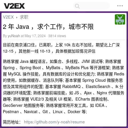
V2EX
求职
›
2 年 Java ，求个工作，城市不限
By
yuNoah
at May 17, 2024 · 3814 views
目前在南京浦口住，已离职，上家 10k 左右不加班，期望北上广深
12-15 ，其他新一线 10-13 ，具体根据加班情况评估
熟练掌握 Java 编程语言，如集合、多线程、JVM 调试等; 熟练掌握
Spring 、Spring Boot 、MyBatis 、MyBatis Plus 等开源框架; 熟练掌
握 MySQL 操作技能，具有数据库的设计和优化能力; 熟练掌握 Redis
的使用，如数据缓存、消息队列等; 基本掌握 Spring Cloud 微服务思
想及其常用组件的配置; 基本掌握 RabbitMQ 、ElasticSearch 、ik 分
词器的环境配置; 熟练掌握前端技能，如 JS 、Ajax 、Nginx 代理服务
器等; 熟练掌握 VUE2/3 及相关 UI 框架、ECharts 图表绘制、
GeoServer 地图服务等; 熟练掌握常用开发工具，如 IDEA 、
Postman 、Navicat 、Git 、Linux 、Docker 等;
简历地址：
https://github.com/y-noah/resume