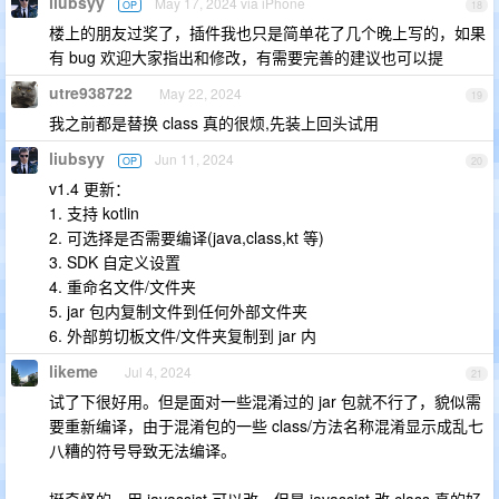
liubsyy
May 17, 2024 via iPhone
OP
18
楼上的朋友过奖了，插件我也只是简单花了几个晚上写的，如果
有 bug 欢迎大家指出和修改，有需要完善的建议也可以提
utre938722
May 22, 2024
19
我之前都是替换 class 真的很烦,先装上回头试用
liubsyy
Jun 11, 2024
OP
20
v1.4 更新：
1. 支持 kotlin
2. 可选择是否需要编译(java,class,kt 等)
3. SDK 自定义设置
4. 重命名文件/文件夹
5. jar 包内复制文件到任何外部文件夹
6. 外部剪切板文件/文件夹复制到 jar 内
likeme
Jul 4, 2024
21
试了下很好用。但是面对一些混淆过的 jar 包就不行了，貌似需
要重新编译，由于混淆包的一些 class/方法名称混淆显示成乱七
八糟的符号导致无法编译。
挺奇怪的，用 javassist 可以改，但是 javassist 改 class 真的好