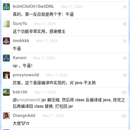
9c04C5dO01Sw5DNL
May 17, 2024
5
真的，第一反应就是两个字：牛逼
GuryYu
May 17, 2024
6
这个功能非常实用，感谢楼主
imokkkk
May 17, 2024
7
牛逼
Kanavi
May 17, 2024
8
op ，牛逼！
proxytoworld
May 17, 2024
9
厉害，这个直接编译咋实现的，对 java 不太熟
bxb100
May 17, 2024
10
@
proxytoworld
jar 解压缩, 然后将 class 反编译成 java, 改完之
后再编译回 class 替换, 打包回 jar
OrangeAdd
May 17, 2024
11
大佬🐮🍺