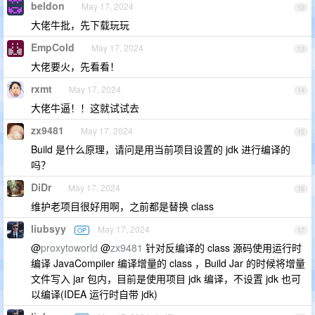
beldon
May 17, 2024
12
大佬牛批，先下载玩玩
EmpCold
May 17, 2024
13
大佬要火，先看看！
rxmt
May 17, 2024
14
大佬牛逼！！这就试试去
zx9481
May 17, 2024
15
Build 是什么原理，请问是用当前项目设置的 jdk 进行编译的
吗？
DiDr
May 17, 2024
16
维护老项目很好用啊，之前都是替换 class
liubsyy
May 17, 2024
OP
17
@
proxytoworld
@
zx9481
针对反编译的 class 源码使用运行时
编译 JavaCompiler 编译增量的 class ，Build Jar 的时候将增量
文件写入 jar 包内，目前是使用项目 jdk 编译，不设置 jdk 也可
以编译(IDEA 运行时自带 jdk)