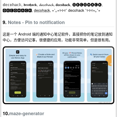
𝕕𝕖𝕔𝕠𝕙𝕒𝕔𝕜, 𝖉𝖊𝖈𝖔𝖍𝖆𝖈𝖐, 𝓭𝓮𝓬𝓸𝓱𝓪𝓬𝓴, 𝐝𝐞𝐜𝐨𝐡𝐚𝐜𝐤, 🅓🅔🅒🅞🅗🅐🅒🅚,
🅳🅴🅲🅾🅷🅰🅲🅺, d̰ḛc̰o̰h̰a̰c̰k̰, ⋆˚｡⋆୨✧୧˚ decohack ˚୨✧୧⋆｡˚⋆
9.
Notes - Pin to notification
这是一个 Android 端的通知中心笔记软件，直接把你的笔记放到通知
中心，方便访问记事，很便捷的应用，功能非常简单，但是很有用。
10.
maze-generator