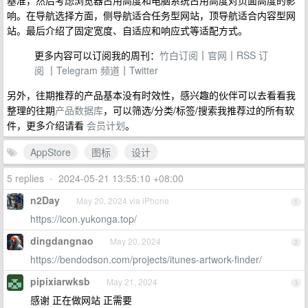
基准，然后考虑浏览器占用高度和电脑系统占用高度对页面高度的影
响。在导航选择方面，侧导航适合任务型网站，顶导航适合内容型网
站。最后介绍了固定宽度、自适应和响应式等适配方式。
更多内容可以订阅我的周刊：
竹白订阅
｜
官网
｜
RSS 订
阅
｜
Telegram 频道
｜
Twitter
另外，往期推荐的产品基本没有时效性，感兴趣的伙伴可以去看看我
整理的往期
产品数据库
，可以筛选/分类/标签/搜索我推荐过的所有软
件，更多介绍请看
会员计划
。
AppStore
图标
设计
5 replies
•
2024-05-21 13:55:10 +08:00
n2Day
May 20, 2024 via iPhone
1
https://icon.yukonga.top/
dingdangnao
May 20, 2024
2
https://bendodson.com/projects/itunes-artwork-finder/
pipixiarwksb
May 21, 2024
3
感谢 正在做网站 正需要