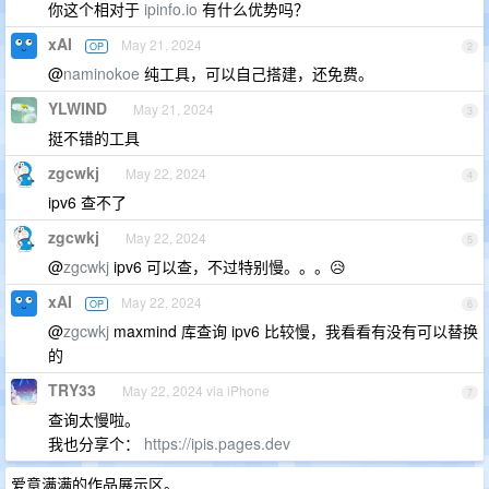
你这个相对于
ipinfo.io
有什么优势吗？
xAI
May 21, 2024
OP
2
@
naminokoe
纯工具，可以自己搭建，还免费。
YLWIND
May 21, 2024
3
挺不错的工具
zgcwkj
May 22, 2024
4
ipv6 查不了
zgcwkj
May 22, 2024
5
@
zgcwkj
ipv6 可以查，不过特别慢。。。😥
xAI
May 22, 2024
OP
6
@
zgcwkj
maxmind 库查询 ipv6 比较慢，我看看有没有可以替换
的
TRY33
May 22, 2024 via iPhone
7
查询太慢啦。
我也分享个：
https://ipis.pages.dev
爱意满满的作品展示区。