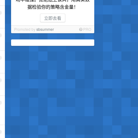
据检验你的策略含金量！
3
立即去看
Promoted by
sbsummer
PRO
4
5
6
7
8