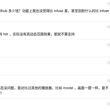
1
vidhub 多少钱？功能上我也没觉得比 infuse 差，甚至刮削什么的比 infuse
1
 hdr ，实际没有高动态范围效果，那就不算支持
1
1
1
高动态没问题，我对比过其他的播放器，比如 movist ，画面一摸一样，是不
？
1