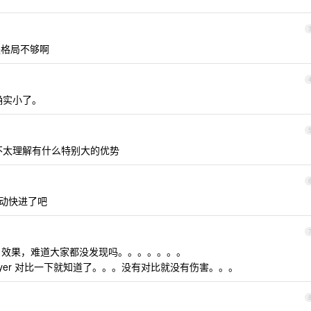
格局不够啊
局确实小了。
享，不太理解有什么特别大的优势
动快进了吧
hdr 效果，难道大家都没发现吗。。。。。。。
 、nplayer 对比一下就知道了。。。没有对比就没有伤害。。。