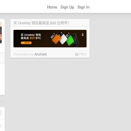
Home
Sign Up
Sign In
买 OneKey 钱包最高送 $50 比特币！
Promoted by
Archie6
PRO
1