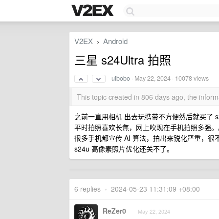
V2EX
Android
›
三星 s24Ultra 拍照
uibobo
·
May 22, 2024
· 10078 views
This topic created in 806 days ago, the info
之前一直用相机 出去玩携带不方便然后就买了 s2
平时拍照喜欢长焦，网上吹现在手机拍照多强。
很多手机都宣传 AI 算法，拍出来锐化严重，很
s24u 高像素照片优化还关不了。
6 replies
•
2024-05-23 11:31:09 +08:00
ReZer0
May 22, 2024