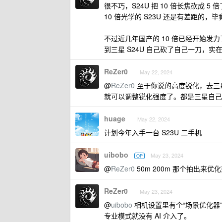
很不巧，S24U 把 10 倍长焦砍成 5
10 倍光学的 S23U 还是有差距的
不过近几年国产的 10 倍已经开始发
到三星 S24U 自己砍了自己一刀，
ReZer0
May 22, 2024
@
ReZer0
至于你说的高度锐化，去三星商店下
就可以调整锐化强度了。都是三星自己
huage
May 22, 2024
计划今年入手一台 S23U 二手机
uibobo
May 23, 2024
OP
@
ReZer0
50m 200m 那个拍出
ReZer0
May 23, 2024
@
uibobo
相机设置里有个“场景优化器
专业模式就没有 AI 介入了。