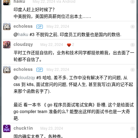
haiku
May 22, 2024 via Android
3
印度人赶上好时候了？
中美脱钩，美国把高薪岗位迁出本土……
echoless
May 22, 2024
OP
4
@
haiku
#3 不脱钩之前, 印度员工的数量也是国内的数倍.
cloudzqy
May 22, 2024
2
5
平时工作还挺自信的，业务和技术同学都挺依赖我，出去面了一
轮都不自信了。
echoless
May 22, 2024
OP
6
@
cloudzqy
#5 哈哈, 差不多, 工作中没有解决不了的问题, 从
css 到 k8s, 面试官问的问题, 怀疑人生, 甚至我写过(真的记不起
来那个函数名字了).
最近 看一本书 《 go 程序员面试笔试宝典》卧槽, 这个是给面试
go compiler team 准备的么? 能整出这样的面试书也是一大奇
葩.
chuck1in
May 23, 2024
7
国内确实太卷了，各种卷。