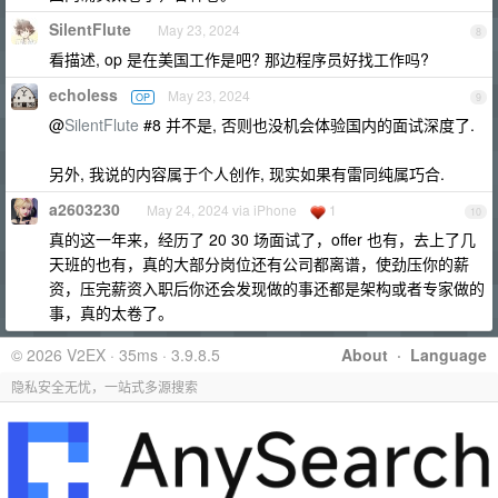
SilentFlute
May 23, 2024
8
看描述, op 是在美国工作是吧? 那边程序员好找工作吗?
echoless
May 23, 2024
OP
9
@
SilentFlute
#8 并不是, 否则也没机会体验国内的面试深度了.
另外, 我说的内容属于个人创作, 现实如果有雷同纯属巧合.
a2603230
May 24, 2024 via iPhone
1
10
真的这一年来，经历了 20 30 场面试了，offer 也有，去上了几
天班的也有，真的大部分岗位还有公司都离谱，使劲压你的薪
资，压完薪资入职后你还会发现做的事还都是架构或者专家做的
事，真的太卷了。
© 2026 V2EX · 35ms · 3.9.8.5
About
·
Language
隐私安全无忧，一站式多源搜索